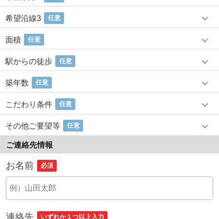
希望沿線3
任意
面積
任意
駅からの徒歩
任意
築年数
任意
こだわり条件
任意
その他ご要望等
任意
ご連絡先情報
お名前
必須
連絡先
いずれか１つ以上入力