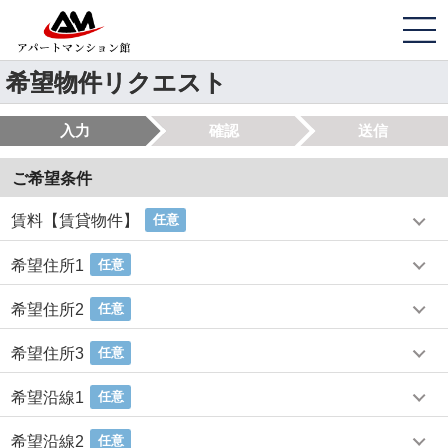
希望物件リクエスト
入力
確認
送信
ご希望条件
賃料【賃貸物件】
任意
希望住所1
任意
希望住所2
任意
希望住所3
任意
希望沿線1
任意
希望沿線2
任意