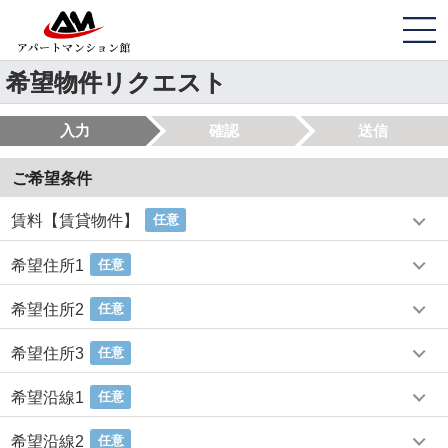
希望物件リクエスト
入力
確認
送信
ご希望条件
賃料【賃貸物件】
任意
希望住所1
任意
希望住所2
任意
希望住所3
任意
希望沿線1
任意
希望沿線2
任意