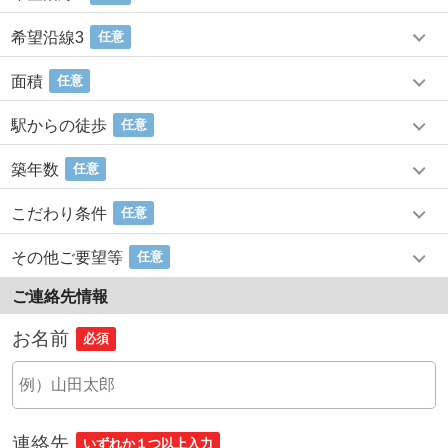
希望沿線3
任意
面積
任意
駅からの徒歩
任意
築年数
任意
こだわり条件
任意
その他ご要望等
任意
ご連絡先情報
お名前
必須
連絡先
いずれか１つ以上入力