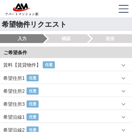
希望物件リクエスト
入力
確認
送信
ご希望条件
賃料【賃貸物件】
任意
希望住所1
任意
希望住所2
任意
希望住所3
任意
希望沿線1
任意
希望沿線2
任意