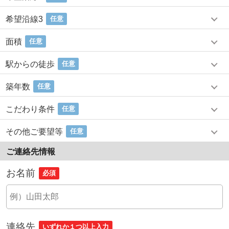
希望沿線3
任意
面積
任意
駅からの徒歩
任意
築年数
任意
こだわり条件
任意
その他ご要望等
任意
ご連絡先情報
お名前
必須
連絡先
いずれか１つ以上入力