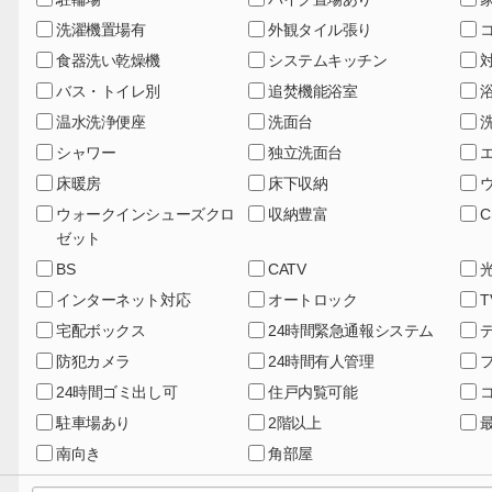
洗濯機置場有
外観タイル張り
食器洗い乾燥機
システムキッチン
バス・トイレ別
追焚機能浴室
温水洗浄便座
洗面台
シャワー
独立洗面台
床暖房
床下収納
ウォークインシューズクロ
収納豊富
C
ゼット
BS
CATV
インターネット対応
オートロック
宅配ボックス
24時間緊急通報システム
防犯カメラ
24時間有人管理
24時間ゴミ出し可
住戸内覧可能
駐車場あり
2階以上
南向き
角部屋