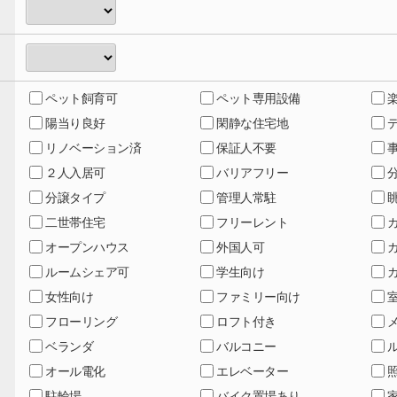
ペット飼育可
ペット専用設備
陽当り良好
閑静な住宅地
リノベーション済
保証人不要
２人入居可
バリアフリー
分譲タイプ
管理人常駐
二世帯住宅
フリーレント
オープンハウス
外国人可
ルームシェア可
学生向け
女性向け
ファミリー向け
フローリング
ロフト付き
ベランダ
バルコニー
オール電化
エレベーター
駐輪場
バイク置場あり