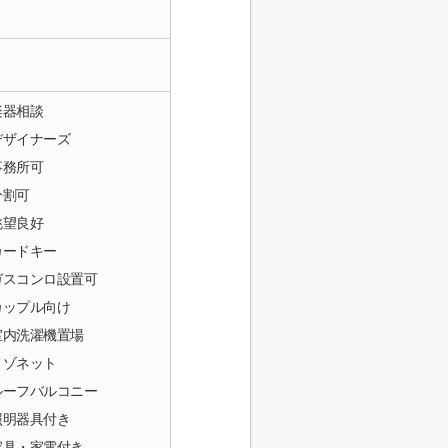
楽器相談
デザイナーズ
事務所可
分割可
眺望良好
カードキー
ガスコンロ設置可
カップル向け
室内洗濯機置場
メゾネット
ルーフバルコニー
照明器具付き
家具・家電付き