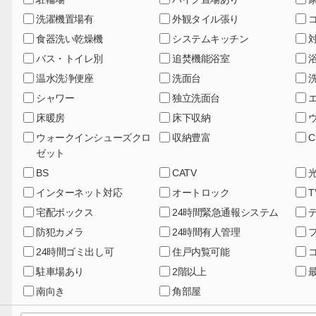
洗濯機置場有
外観タイル張り
食器洗い乾燥機
システムキッチン
バス・トイレ別
追焚機能浴室
温水洗浄便座
洗面台
シャワー
独立洗面台
床暖房
床下収納
ウォークインシューズクロ
収納豊富
C
ゼット
BS
CATV
インターネット対応
オートロック
宅配ボックス
24時間緊急通報システム
防犯カメラ
24時間有人管理
24時間ゴミ出し可
住戸内覧可能
駐車場あり
2階以上
南向き
角部屋