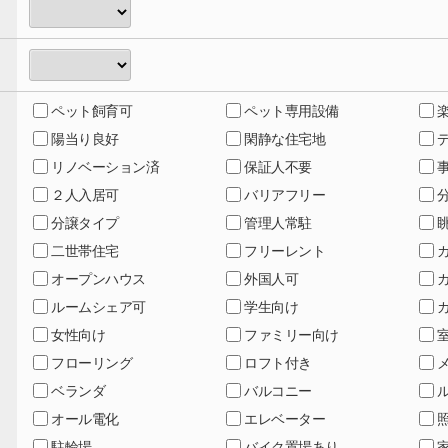
ペット飼育可
ペット専用設備
陽当り良好
閑静な住宅地
リノベーション済
保証人不要
２人入居可
バリアフリー
分譲タイプ
管理人常駐
二世帯住宅
フリーレント
オープンハウス
外国人可
ルームシェア可
学生向け
女性向け
ファミリー向け
フローリング
ロフト付き
ベランダ
バルコニー
オール電化
エレベーター
駐輪場
バイク置場あり