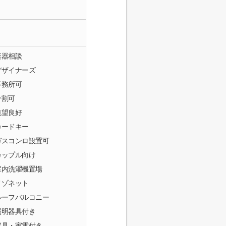
楽器相談
デザイナーズ
事務所可
分割可
眺望良好
カードキー
ガスコンロ設置可
カップル向け
室内洗濯機置場
メゾネット
ルーフバルコニー
照明器具付き
家具・家電付き