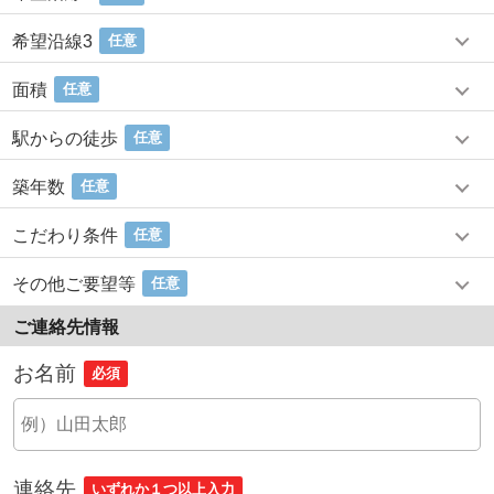
希望沿線3
任意
面積
任意
駅からの徒歩
任意
築年数
任意
こだわり条件
任意
その他ご要望等
任意
ご連絡先情報
お名前
必須
連絡先
いずれか１つ以上入力