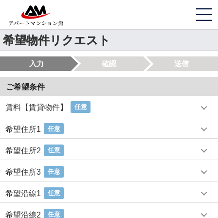
希望物件リクエスト
入力
確認
送信
ご希望条件
賃料【賃貸物件】
任意
希望住所1
任意
希望住所2
任意
希望住所3
任意
希望沿線1
任意
希望沿線2
任意