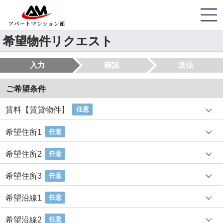
希望物件リクエスト
入力
確認
送信
ご希望条件
賃料【賃貸物件】
任意
希望住所1
任意
希望住所2
任意
希望住所3
任意
希望沿線1
任意
希望沿線2
任意