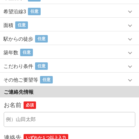
希望沿線3
任意
面積
任意
駅からの徒歩
任意
築年数
任意
こだわり条件
任意
その他ご要望等
任意
ご連絡先情報
お名前
必須
連絡先
いずれか１つ以上入力