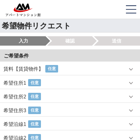
希望物件リクエスト
入力
確認
送信
ご希望条件
賃料【賃貸物件】
任意
希望住所1
任意
希望住所2
任意
希望住所3
任意
希望沿線1
任意
希望沿線2
任意