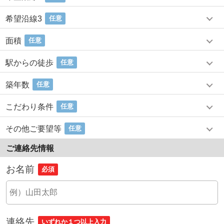
希望沿線3
任意
面積
任意
駅からの徒歩
任意
築年数
任意
こだわり条件
任意
その他ご要望等
任意
ご連絡先情報
お名前
必須
連絡先
いずれか１つ以上入力