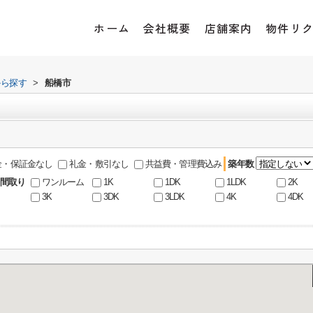
ホーム
会社概要
店舗案内
物件リ
から探す
>
船橋市
金・保証金なし
礼金・敷引なし
共益費・管理費込み
築年数
間取り
ワンルーム
1K
1DK
1LDK
2K
3K
3DK
3LDK
4K
4DK