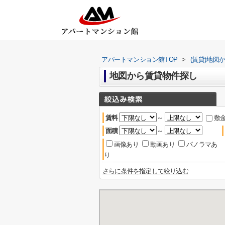
アパートマンション館TOP
>
(賃貸)地図
地図から賃貸物件探し
賃料
～
敷
面積
～
画像あり
動画あり
パノラマあ
り
さらに条件を指定して絞り込む