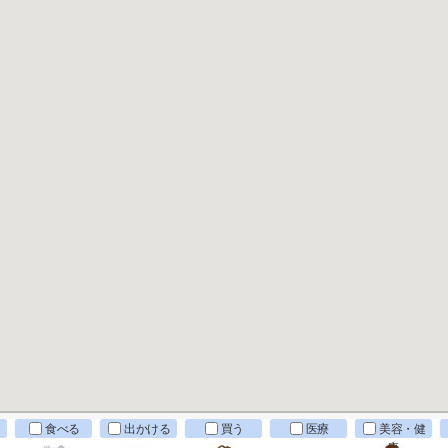
食べる
出かける
買う
医療
美容・健