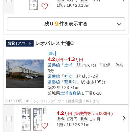
1階 / 1K / 23.18㎡
9
残り
件を表示する
レオパレス土浦C
賃貸 | アパート
敷0
4.2
4.3
万円～
万円
常磐線
「
土浦
」駅 バス7分 「真鍋」 停歩
3分
常磐線
「
神立
」駅 徒歩72分
常磐線
「
荒川沖
」駅 徒歩105分
築22年 / 23.71㎡
茨城県
土浦市
真鍋
１丁目8-10
◇15000円！キャッシュバック◇サイト経由限定！8/末まで
4.2
万
円
(管理費等：5,000円 )
0万円
1ヶ月
敷金
礼金
1階 / 1K / 23.71㎡