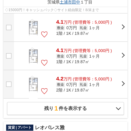
茨城県
土浦市
田中
１丁目
◇15000円！キャッシュバック◇サイト経由限定！8/末まで
4.1
万
円
(管理費等：5,000円 )
0万円
1ヶ月
敷金
礼金
1階 / 1K / 19.87㎡
4.1
万
円
(管理費等：5,000円 )
0万円
1ヶ月
敷金
礼金
1階 / 1K / 19.87㎡
4.2
万
円
(管理費等：5,000円 )
0万円
1ヶ月
敷金
礼金
2階 / 1K / 19.87㎡
1
残り
件を表示する
レオパレス雅
賃貸 | アパート