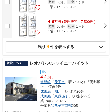
0万円
1ヶ月
敷金
礼金
1階 / 1K / 23.61㎡
4.8
万
円
(管理費等：7,500円 )
0万円
1ヶ月
敷金
礼金
1階 / 1K / 23.61㎡
9
残り
件を表示する
レオパレスシャイニーハイツＮ
賃貸 | アパート
敷0
4.2
万円
常磐線
「
天王台
」駅 バス6分 「岡都坂
上」 停歩4分
成田線
「
湖北
」駅 徒歩20分
成田線
「
東我孫子
」駅 徒歩22分
築18年 / 23.18㎡
千葉県
我孫子市
都部
205