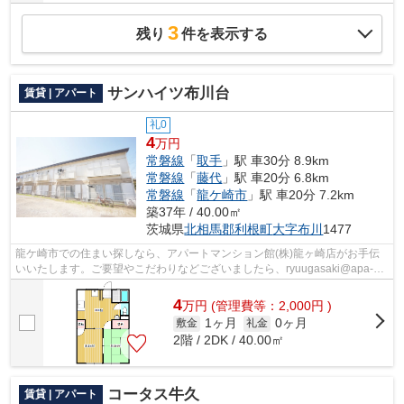
3
残り
件を表示する
サンハイツ布川台
賃貸 | アパート
礼0
4
万円
常磐線
「
取手
」駅 車30分 8.9km
常磐線
「
藤代
」駅 車20分 6.8km
常磐線
「
龍ケ崎市
」駅 車20分 7.2km
築37年 / 40.00㎡
茨城県
北相馬郡利根町
大字布川
1477
龍ケ崎市での住まい探しなら、アパートマンション館(株)龍ヶ崎店がお手伝
いいたします。ご要望やこだわりなどございましたら、ryuugasaki@apa-
to.co.jpにてお申し付け下さい。お部屋探...
4
万
円
(管理費等：2,000円 )
1ヶ月
0ヶ月
敷金
礼金
2階 / 2DK / 40.00㎡
コータス牛久
賃貸 | アパート