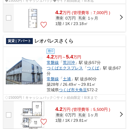
◆15000円！キャッシュバック◆サイト経由限定！8/末迄
4.2
万
円
(管理費等：7,000円 )
0万円
1ヶ月
敷金
礼金
1階 / 1K / 23.18㎡
レオパレスさくら
賃貸 | アパート
敷0
4.2
5.4
万円～
万円
常磐線
「
荒川沖
」駅 徒歩57分
つくばエクスプレス
「
つくば
」駅 徒歩67
分
常磐線
「
土浦
」駅 徒歩80分
築28年 / 26.49㎡～29.81㎡
茨城県
つくば市
大角豆
572-2
◇15000円！キャッシュバック◇サイト経由限定！8/末まで
4.2
万
円
(管理費等：5,500円 )
0万円
1ヶ月
敷金
礼金
1階 / 1K / 29.81㎡