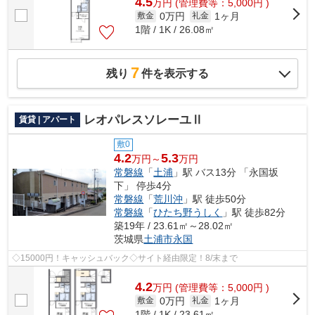
4.5
万
円
(管理費等：5,000円 )
0万円
1ヶ月
敷金
礼金
1階 / 1K / 26.08㎡
7
残り
件を表示する
レオパレスソレーユⅡ
賃貸 | アパート
敷0
4.2
5.3
万円～
万円
常磐線
「
土浦
」駅 バス13分 「永国坂
下」 停歩4分
常磐線
「
荒川沖
」駅 徒歩50分
常磐線
「
ひたち野うしく
」駅 徒歩82分
築19年 / 23.61㎡～28.02㎡
茨城県
土浦市
永国
◇15000円！キャッシュバック◇サイト経由限定！8/末まで
4.2
万
円
(管理費等：5,000円 )
0万円
1ヶ月
敷金
礼金
1階 / 1K / 23.61㎡