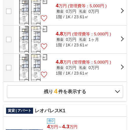
4
万
円
(管理費等：5,000円 )
0万円
0万円
敷金
礼金
1階 / 1K / 23.61㎡
4.8
万
円
(管理費等：5,000円 )
0万円
1ヶ月
敷金
礼金
1階 / 1K / 23.61㎡
4.8
万
円
(管理費等：5,000円 )
0万円
0万円
敷金
礼金
1階 / 1K / 23.61㎡
4
残り
件を表示する
レオパレスK1
賃貸 | アパート
敷0
4
4.3
万円～
万円