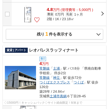
4.8
万
円
(管理費等：5,000円 )
0万円
1ヶ月
敷金
礼金
2階 / 1K / 23.18㎡
1
残り
件を表示する
レオパレスラッフィナート
賃貸 | アパート
敷0
4
万円
常磐線
「
土浦
」駅 バス8分 「県南自動車
学校前」 停歩2分
常磐線
「
神立
」駅 徒歩72分
つくばエクスプレス
「
つくば
」駅 徒歩
126分
築28年 / 24.84㎡
茨城県
土浦市
真鍋
６丁目28-45
◇15000円！キャッシュバック◇サイト経由限定！8/末まで