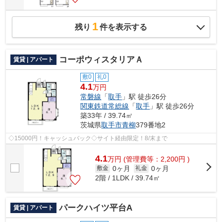
1
残り
件を表示する
コーポウィスタリアＡ
賃貸 | アパート
敷0
礼0
4.1
万円
常磐線
「
取手
」駅 徒歩26分
関東鉄道常総線
「
取手
」駅 徒歩26分
築33年 / 39.74㎡
茨城県
取手市
青柳
379番地2
◇15000円！キャッシュバック◇サイト経由限定！8/末まで
4.1
万
円
(管理費等：2,200円 )
0ヶ月
0ヶ月
敷金
礼金
2階 / 1LDK / 39.74㎡
パークハイツ平台A
賃貸 | アパート