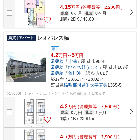
4.15
万
円
(管理費等：2,200円 )
0ヶ月
0ヶ月
敷金
礼金
1階 / 2DK / 46.89㎡
レオパレス暁
賃貸 | アパート
敷0
4.2
5
万円～
万円
常磐線
「
土浦
」駅 徒歩95分
常磐線
「
ひたち野うしく
」駅 徒歩107分
常磐線
「
荒川沖
」駅 徒歩81分
築17年 / 23.61㎡～28.02㎡
茨城県
稲敷郡阿見町
大字若栗
1365-5
◇15000円！キャッシュバック◇サイト経由限定！8/末まで
4.2
万
円
(管理費等：7,500円 )
0万円
1ヶ月
敷金
礼金
1階 / 1K / 23.61㎡
4.7
万
円
(管理費等：7,500円 )