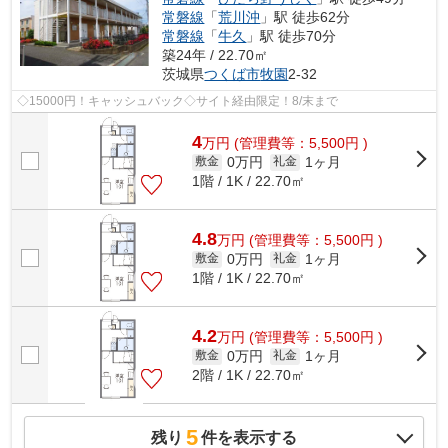
常磐線
「
荒川沖
」駅 徒歩62分
常磐線
「
牛久
」駅 徒歩70分
築24年 / 22.70㎡
茨城県
つくば市
牧園
2-32
◇15000円！キャッシュバック◇サイト経由限定！8/末まで
4
万
円
(管理費等：5,500円 )
0万円
1ヶ月
敷金
礼金
1階 / 1K / 22.70㎡
4.8
万
円
(管理費等：5,500円 )
0万円
1ヶ月
敷金
礼金
1階 / 1K / 22.70㎡
4.2
万
円
(管理費等：5,500円 )
0万円
1ヶ月
敷金
礼金
2階 / 1K / 22.70㎡
5
残り
件を表示する