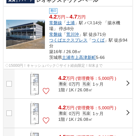
レオネクストヴァンベール
賃貸 | アパート
敷0
4.2
4.7
万円～
万円
常磐線
「
土浦
」駅 バス14分 「揚水機
場」 停歩8分
常磐線
「
荒川沖
」駅 徒歩71分
つくばエクスプレス
「
つくば
」駅 徒歩94
分
築16年 / 26.08㎡
茨城県
土浦市
上高津新町
5-66
◇15000円！キャッシュバック◇サイト経由限定！8/末まで
4.2
万
円
(管理費等：5,000円 )
0万円
1ヶ月
敷金
礼金
1階 / 1K / 26.08㎡
4.2
万
円
(管理費等：5,000円 )
0万円
1ヶ月
敷金
礼金
1階 / 1K / 26.08㎡