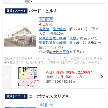
バード・ヒルＡ
賃貸 | アパート
敷0
礼0
4.1
万円
常磐線
「
龍ケ崎市
」駅 バス12分 「平台
入口」 停歩13分
関東鉄道竜ケ崎線
「
入地
」駅 徒歩24分
関東鉄道竜ケ崎線
「
竜ヶ崎
」駅 徒歩31分
築33年 / 52.99㎡
茨城県
龍ケ崎市
平台
５丁目4-10
当社イチオシの物件の「バード・ヒルＡ」。ぜひ一度ご覧ください。中根台
中学校まで518m以内の物件です。2駅利用可能でアクセスの良い物件です。
常に新鮮な空気を取り入れられる通風良...
4.1
万
円
(管理費等：2,100円 )
0ヶ月
0ヶ月
敷金
礼金
2階 / 3DK / 52.99㎡
コーポウィスタリアA
賃貸 | アパート
敷0
礼0