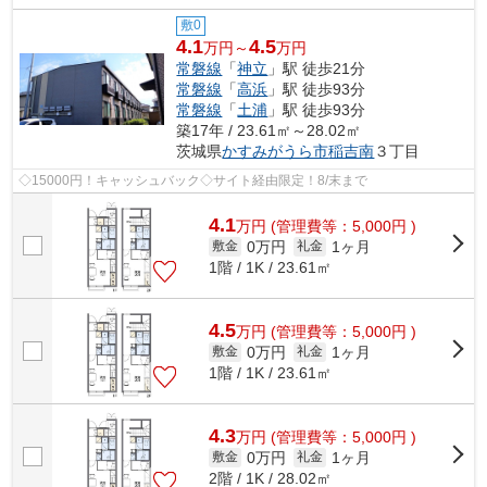
敷0
4.1
4.5
万円～
万円
常磐線
「
神立
」駅 徒歩21分
常磐線
「
高浜
」駅 徒歩93分
常磐線
「
土浦
」駅 徒歩93分
築17年 / 23.61㎡～28.02㎡
茨城県
かすみがうら市
稲吉南
３丁目
◇15000円！キャッシュバック◇サイト経由限定！8/末まで
4.1
万
円
(管理費等：5,000円 )
0万円
1ヶ月
敷金
礼金
1階 / 1K / 23.61㎡
4.5
万
円
(管理費等：5,000円 )
0万円
1ヶ月
敷金
礼金
1階 / 1K / 23.61㎡
4.3
万
円
(管理費等：5,000円 )
0万円
1ヶ月
敷金
礼金
2階 / 1K / 28.02㎡