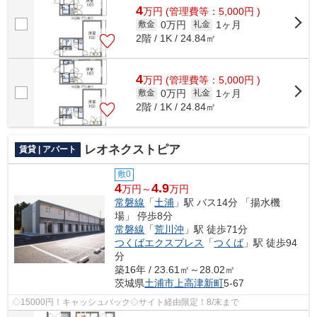
4
万
円
(管理費等：5,000円 )
0万円
1ヶ月
敷金
礼金
2階 / 1K / 24.84㎡
4
万
円
(管理費等：5,000円 )
0万円
1ヶ月
敷金
礼金
2階 / 1K / 24.84㎡
レオネクストピア
賃貸 | アパート
敷0
4
4.9
万円～
万円
常磐線
「
土浦
」駅 バス14分 「揚水機
場」 停歩8分
常磐線
「
荒川沖
」駅 徒歩71分
つくばエクスプレス
「
つくば
」駅 徒歩94
分
築16年 / 23.61㎡～28.02㎡
茨城県
土浦市
上高津新町
5-67
◇15000円！キャッシュバック◇サイト経由限定！8/末まで