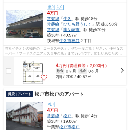
敷0
礼0
4
万円
常磐線
「
牛久
」駅 徒歩18分
常磐線
「
ひたち野うしく
」駅 徒歩58分
常磐線
「
龍ケ崎市
」駅 徒歩70分
築38年 / 40.57㎡
茨城県
牛久市
神谷
２丁目
当社イチオシの物件の「コータス牛久」。ぜひ一度ご覧ください。便利なス
ーパー「フードスクエアカスミ牛久店」まで395mです。忙しいあなたの時
間を有効的に使えるのが敷地内ごみ置き...
4
万
円
(管理費等：2,000円 )
0ヶ月
0ヶ月
敷金
礼金
2階 / 2DK / 40.57㎡
松戸市松戸のアパート
賃貸 | アパート
礼0
4
万円
常磐線
「
松戸
」駅 徒歩14分
築38年 / 19.00㎡
千葉県
松戸市
松戸