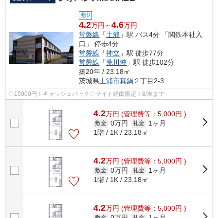
敷0
4.2
4.6
万円～
万円
常磐線
「
土浦
」駅 バス4分 「関鉄本社入
口」 停歩4分
常磐線
「
神立
」駅 徒歩77分
常磐線
「
荒川沖
」駅 徒歩102分
築20年 / 23.18㎡
茨城県
土浦市
真鍋
２丁目2-3
◇15000円！キャッシュバック◇サイト経由限定！8/末まで
4.2
万
円
(管理費等：5,000円 )
0万円
1ヶ月
敷金
礼金
1階 / 1K / 23.18㎡
4.2
万
円
(管理費等：5,000円 )
0万円
1ヶ月
敷金
礼金
1階 / 1K / 23.18㎡
4.2
万
円
(管理費等：5,000円 )
0万円
1ヶ月
敷金
礼金