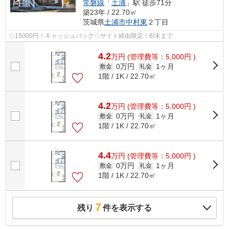
常磐線
「
土浦
」駅 徒歩71分
築23年 / 22.70㎡
茨城県
土浦市
中村東
２丁目
◇15000円！キャッシュバック◇サイト経由限定！8/末まで
4.2
万
円
(管理費等：5,000円 )
0万円
1ヶ月
敷金
礼金
1階 / 1K / 22.70㎡
4.2
万
円
(管理費等：5,000円 )
0万円
1ヶ月
敷金
礼金
1階 / 1K / 22.70㎡
4.4
万
円
(管理費等：5,000円 )
0万円
1ヶ月
敷金
礼金
1階 / 1K / 22.70㎡
7
残り
件を表示する