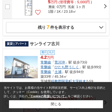
5
万
円
(管理費等：5,000円 )
0万円
1ヶ月
敷金
礼金
1階 / 1K / 23.18㎡
7
残り
件を表示する
サンライフ古川
賃貸 | アパート
敷0
礼0
4.2
万円
常磐線
「
荒川沖
」駅 徒歩73分
常磐線
「
ひたち野うしく
」駅 徒歩99分
常磐線
「
土浦
」駅 徒歩94分
築33年 / 45.34㎡
茨城県
稲敷郡阿見町
大字鈴木
2-59
当サイトでは、お客様の当サイト利用状況把握、サービス向上検討を目的と
◇15000円！キャッシュバック◇サイト経由限定！8/末まで
して、クッキー（Cookie）を使用しています。
詳しくは、当社の
「Cookieの取扱いについて」
をご確認ください。
4.2
万
円
(管理費等：3,000円 )
0ヶ月
0ヶ月
敷金
礼金
閉じる
1階 / 1LDK / 45.34㎡