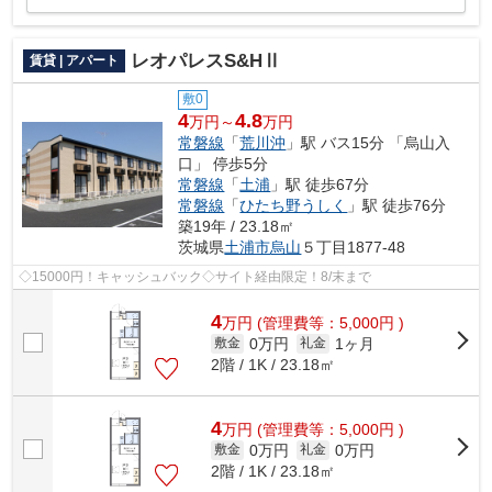
レオパレスS&HⅡ
賃貸 | アパート
敷0
4
4.8
万円～
万円
常磐線
「
荒川沖
」駅 バス15分 「烏山入
口」 停歩5分
常磐線
「
土浦
」駅 徒歩67分
常磐線
「
ひたち野うしく
」駅 徒歩76分
築19年 / 23.18㎡
茨城県
土浦市
烏山
５丁目1877-48
◇15000円！キャッシュバック◇サイト経由限定！8/末まで
4
万
円
(管理費等：5,000円 )
0万円
1ヶ月
敷金
礼金
2階 / 1K / 23.18㎡
4
万
円
(管理費等：5,000円 )
0万円
0万円
敷金
礼金
2階 / 1K / 23.18㎡