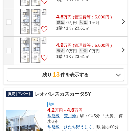
4.8
万
円
(管理費等：5,000円 )
0万円
1ヶ月
敷金
礼金
1階 / 1K / 23.61㎡
4.9
万
円
(管理費等：5,000円 )
0万円
0万円
敷金
礼金
1階 / 1K / 23.61㎡
13
残り
件を表示する
レオパレスカスカータSY
賃貸 | アパート
敷0
4.2
4.6
万円～
万円
常磐線
「
荒川沖
」駅 バス5分 「大房」 停
歩6分
常磐線
「
ひたち野うしく
」駅 徒歩60分