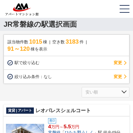
JR常磐線の駅選択画面
1015
3183
該当物件数
棟
空き数
件
91～120
棟を表示
駅で絞り込む
変更
変更
絞り込み条件：
なし
レオパレスシェルコート
賃貸 | アパート
敷0
4
5.5
万円～
万円
常磐線
「
ひたち野うしく
」駅 徒歩49分