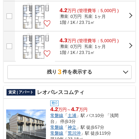
4.2
万
円
(管理費等：5,000円 )
0万円
1ヶ月
敷金
礼金
1階 / 1K / 23.71㎡
4.3
万
円
(管理費等：5,000円 )
0万円
1ヶ月
敷金
礼金
1階 / 1K / 23.71㎡
3
残り
件を表示する
レオパレスコムティ
賃貸 | アパート
敷0
4.2
4.7
万円～
万円
常磐線
「
土浦
」駅 バス10分 「浅間
台」 停歩3分
常磐線
「
神立
」駅 徒歩57分
常磐線
「
荒川沖
」駅 徒歩119分