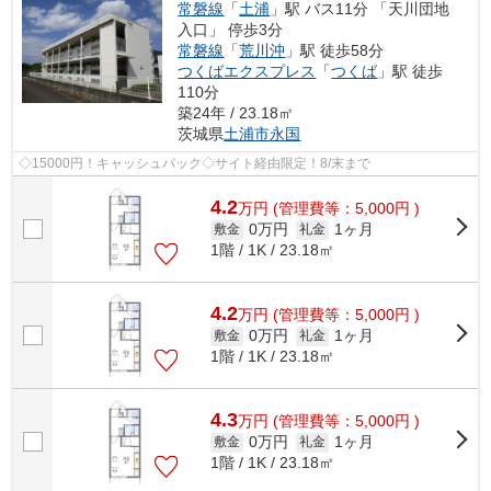
常磐線
「
土浦
」駅 バス11分 「天川団地
入口」 停歩3分
常磐線
「
荒川沖
」駅 徒歩58分
つくばエクスプレス
「
つくば
」駅 徒歩
110分
築24年 / 23.18㎡
茨城県
土浦市
永国
◇15000円！キャッシュバック◇サイト経由限定！8/末まで
4.2
万
円
(管理費等：5,000円 )
0万円
1ヶ月
敷金
礼金
1階 / 1K / 23.18㎡
4.2
万
円
(管理費等：5,000円 )
0万円
1ヶ月
敷金
礼金
1階 / 1K / 23.18㎡
4.3
万
円
(管理費等：5,000円 )
0万円
1ヶ月
敷金
礼金
1階 / 1K / 23.18㎡