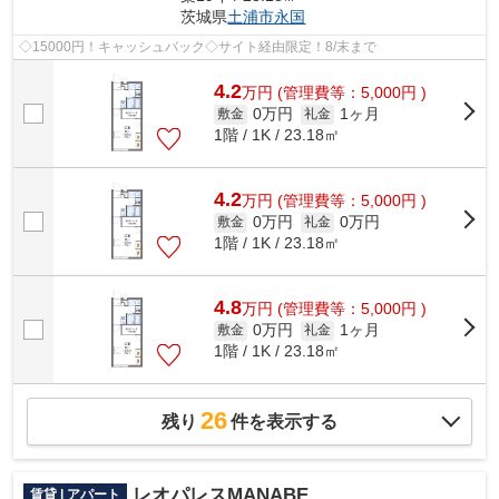
茨城県
土浦市
永国
◇15000円！キャッシュバック◇サイト経由限定！8/末まで
4.2
万
円
(管理費等：5,000円 )
0万円
1ヶ月
敷金
礼金
1階 / 1K / 23.18㎡
4.2
万
円
(管理費等：5,000円 )
0万円
0万円
敷金
礼金
1階 / 1K / 23.18㎡
4.8
万
円
(管理費等：5,000円 )
0万円
1ヶ月
敷金
礼金
1階 / 1K / 23.18㎡
26
残り
件を表示する
レオパレスMANABE
賃貸 | アパート