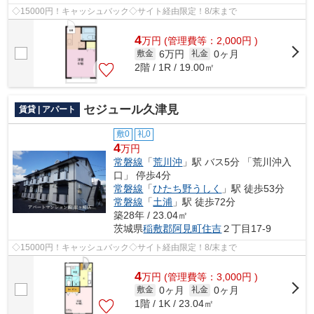
◇15000円！キャッシュバック◇サイト経由限定！8/末まで
4
万
円
(管理費等：2,000円 )
6万円
0ヶ月
敷金
礼金
2階 / 1R / 19.00㎡
セジュール久津見
賃貸 | アパート
敷0
礼0
4
万円
常磐線
「
荒川沖
」駅 バス5分 「荒川沖入
口」 停歩4分
常磐線
「
ひたち野うしく
」駅 徒歩53分
常磐線
「
土浦
」駅 徒歩72分
築28年 / 23.04㎡
茨城県
稲敷郡阿見町
住吉
２丁目17-9
◇15000円！キャッシュバック◇サイト経由限定！8/末まで
4
万
円
(管理費等：3,000円 )
0ヶ月
0ヶ月
敷金
礼金
1階 / 1K / 23.04㎡