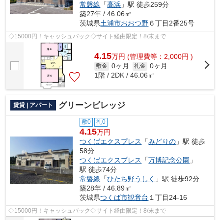
常磐線
「
高浜
」駅 徒歩259分
築27年 / 46.06㎡
茨城県
土浦市
おおつ野
６丁目2番25号
◇15000円！キャッシュバック◇サイト経由限定！8/末まで
4.15
万
円
(管理費等：2,000円 )
0ヶ月
0ヶ月
敷金
礼金
1階 / 2DK / 46.06㎡
グリーンビレッジ
賃貸 | アパート
敷0
礼0
4.15
万円
つくばエクスプレス
「
みどりの
」駅 徒歩
58分
つくばエクスプレス
「
万博記念公園
」
駅 徒歩74分
常磐線
「
ひたち野うしく
」駅 徒歩92分
築28年 / 46.89㎡
茨城県
つくば市
観音台
１丁目24-16
◇15000円！キャッシュバック◇サイト経由限定！8/末まで