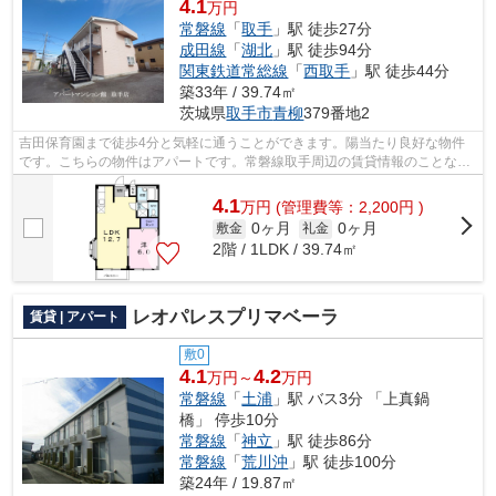
4.1
万円
常磐線
「
取手
」駅 徒歩27分
成田線
「
湖北
」駅 徒歩94分
関東鉄道常総線
「
西取手
」駅 徒歩44分
築33年 / 39.74㎡
茨城県
取手市
青柳
379番地2
吉田保育園まで徒歩4分と気軽に通うことができます。陽当たり良好な物件
です。こちらの物件はアパートです。常磐線取手周辺の賃貸情報のことな
ら、地域に特化したアパートマンション館...
4.1
万
円
(管理費等：2,200円 )
0ヶ月
0ヶ月
敷金
礼金
2階 / 1LDK / 39.74㎡
レオパレスプリマベーラ
賃貸 | アパート
敷0
4.1
4.2
万円～
万円
常磐線
「
土浦
」駅 バス3分 「上真鍋
橋」 停歩10分
常磐線
「
神立
」駅 徒歩86分
常磐線
「
荒川沖
」駅 徒歩100分
築24年 / 19.87㎡