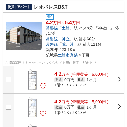
レオパレスB&T
賃貸 | アパート
敷0
4.2
5.4
万円～
万円
常磐線
「
土浦
」駅 バス8分 「神社口」 停
歩7分
常磐線
「
神立
」駅 徒歩66分
常磐線
「
荒川沖
」駅 徒歩121分
築20年 / 23.18㎡
茨城県
土浦市
真鍋
４丁目
◇15000円！キャッシュバック◇サイト経由限定！8/末まで
4.2
万
円
(管理費等：5,000円 )
0万円
1ヶ月
敷金
礼金
1階 / 1K / 23.18㎡
4.2
万
円
(管理費等：5,000円 )
0万円
1ヶ月
敷金
礼金
1階 / 1K / 23.18㎡