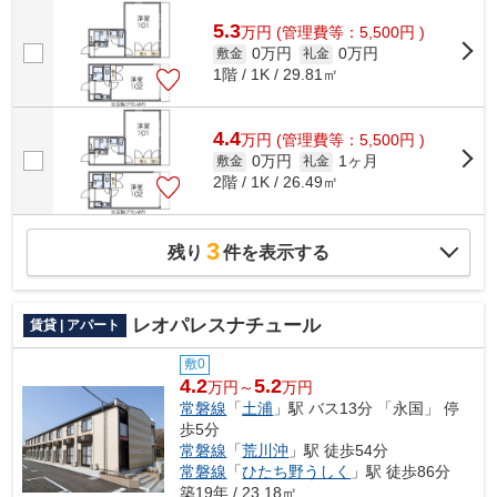
5.3
万
円
(管理費等：5,500円 )
0万円
0万円
敷金
礼金
1階 / 1K / 29.81㎡
4.4
万
円
(管理費等：5,500円 )
0万円
1ヶ月
敷金
礼金
2階 / 1K / 26.49㎡
3
残り
件を表示する
レオパレスナチュール
賃貸 | アパート
敷0
4.2
5.2
万円～
万円
常磐線
「
土浦
」駅 バス13分 「永国」 停
歩5分
常磐線
「
荒川沖
」駅 徒歩54分
常磐線
「
ひたち野うしく
」駅 徒歩86分
築19年 / 23.18㎡