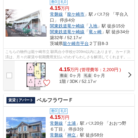
敷0
礼0
4.15
万円
常磐線
「
龍ケ崎市
」駅 バス7分 「平台入
口」 停歩4分
関東鉄道竜ケ崎線
「
入地
」駅 徒歩15分
関東鉄道竜ケ崎線
「
竜ヶ崎
」駅 徒歩34分
築32年 / 52.17㎡
茨城県
龍ケ崎市
平台
２丁目8-3
こちらの物件は龍ケ崎市立 馴馬台小学校が209m以内にあります。カード決
済は、月々の家賃や初期費用支払いのわずらわしさを解消してくれます。こ
ちらの物件はアパートです。地域のゴミ...
4.15
万
円
(管理費等：2,200円 )
0ヶ月
0ヶ月
敷金
礼金
1階 / 3DK / 52.17㎡
ベルフラワーＦ
賃貸 | アパート
敷0
礼0
4.15
万円
常磐線
「
土浦
」駅 バス20分 「おおつ野
６丁目」 停歩3分
常磐線
「
神立
」駅 徒歩58分