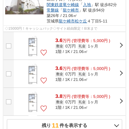
関東鉄道竜ケ崎線
「
入地
」駅 徒歩82分
常磐線
「
龍ケ崎市
」駅 徒歩94分
築26年 / 21.06㎡
茨城県
龍ケ崎市
松ケ丘
４丁目5-11
◇15000円！キャッシュバック◇サイト経由限定！8/末まで
3.6
万
円
(管理費等：5,000円 )
0万円
1ヶ月
敷金
礼金
1階 / 1K / 21.06㎡
3.6
万
円
(管理費等：5,000円 )
0万円
1ヶ月
敷金
礼金
1階 / 1K / 21.06㎡
3.8
万
円
(管理費等：5,000円 )
0万円
1ヶ月
敷金
礼金
1階 / 1K / 21.06㎡
11
残り
件を表示する