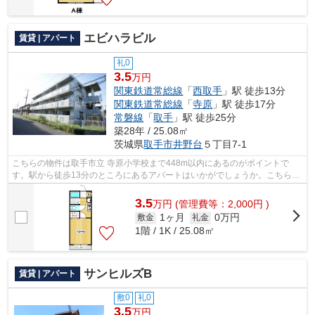
エビハラビル
賃貸 | アパート
礼0
3.5
万円
関東鉄道常総線
「
西取手
」駅 徒歩13分
関東鉄道常総線
「
寺原
」駅 徒歩17分
常磐線
「
取手
」駅 徒歩25分
築28年 / 25.08㎡
茨城県
取手市
井野台
５丁目7-1
こちらの物件は取手市立 寺原小学校まで448m以内にあるのがポイントで
す。駅から徒歩13分のところにあるアパートはいかがでしょうか。こちらの
物件はアパートです。取手市での物件探し...
3.5
万
円
(管理費等：2,000円 )
1ヶ月
0万円
敷金
礼金
1階 / 1K / 25.08㎡
サンヒルズB
賃貸 | アパート
敷0
礼0
3.5
万円