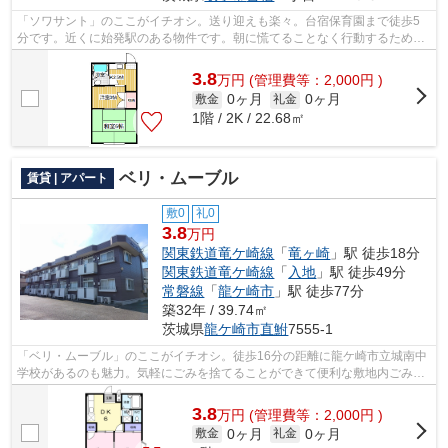
「ソワサント」のここがイチオシ。送り迎えも楽々。台宿保育園まで徒歩5
分です。近くに始発駅のある物件です。朝に慌てることなく行動するために
駅から徒歩8分の駅近物件はいかがでし...
3.8
万
円
(管理費等：2,000円 )
0ヶ月
0ヶ月
敷金
礼金
1階 / 2K / 22.68㎡
ベリ・ムーブル
賃貸 | アパート
敷0
礼0
3.8
万円
関東鉄道竜ケ崎線
「
竜ヶ崎
」駅 徒歩18分
関東鉄道竜ケ崎線
「
入地
」駅 徒歩49分
常磐線
「
龍ケ崎市
」駅 徒歩77分
築32年 / 39.74㎡
茨城県
龍ケ崎市
直鮒
7555-1
「ベリ・ムーブル」のここがイチオシ。徒歩16分の距離に龍ケ崎市立城南中
学校があるのも魅力。気軽にごみを捨てることができて便利な敷地内ごみ置
き場つきの物件です。ATMに行かずとも...
3.8
万
円
(管理費等：2,000円 )
0ヶ月
0ヶ月
敷金
礼金