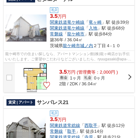
礼0
3.5
万円
関東鉄道竜ケ崎線
「
竜ヶ崎
」駅 徒歩39分
関東鉄道竜ケ崎線
「
入地
」駅 徒歩68分
常磐線
「
龍ケ崎市
」駅 徒歩84分
築36年 / 36.04㎡
茨城県
龍ケ崎市
城ノ内
２丁目４-１０
龍ケ崎市での住まい探しなら、アパートマンション館(株)龍ヶ崎店がお手伝
いいたします。ご要望やこだわりなどございましたら、ryuugasaki@apa-
to.co.jpにてお申し付け下さい。お部屋探...
3.5
万
円
(管理費等：2,000円 )
1ヶ月
0ヶ月
敷金
礼金
2階 / 2DK / 36.04㎡
サンパレス21
賃貸 | アパート
礼0
3.5
万円
関東鉄道常総線
「
西取手
」駅 徒歩12分
常磐線
「
取手
」駅 徒歩14分
関東鉄道常総線
「
寺原
」駅 徒歩21分