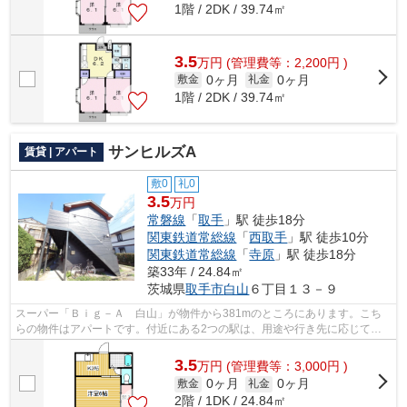
1階 / 2DK / 39.74㎡
3.5
万
円
(管理費等：2,200円 )
0ヶ月
0ヶ月
敷金
礼金
1階 / 2DK / 39.74㎡
サンヒルズA
賃貸 | アパート
敷0
礼0
3.5
万円
常磐線
「
取手
」駅 徒歩18分
関東鉄道常総線
「
西取手
」駅 徒歩10分
関東鉄道常総線
「
寺原
」駅 徒歩18分
築33年 / 24.84㎡
茨城県
取手市
白山
６丁目１３－９
スーパー「Ｂｉｇ－Ａ 白山」が物件から381mのところにあります。こち
らの物件はアパートです。付近にある2つの駅は、用途や行き先に応じて使
い分けることができます。アパートマンシ...
3.5
万
円
(管理費等：3,000円 )
0ヶ月
0ヶ月
敷金
礼金
2階 / 1DK / 24.84㎡