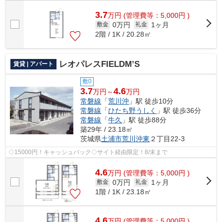
3.7
万
円
(管理費等：5,000円 )
0万円
1ヶ月
敷金
礼金
2階 / 1K / 20.28㎡
レオパレスFIELDM’S
賃貸 | アパート
敷0
3.7
4.6
万円～
万円
常磐線
「
荒川沖
」駅 徒歩10分
常磐線
「
ひたち野うしく
」駅 徒歩36分
常磐線
「
牛久
」駅 徒歩88分
築29年 / 23.18㎡
茨城県
土浦市
荒川沖東
２丁目22-3
◇15000円！キャッシュバック◇サイト経由限定！8/末まで
4.6
万
円
(管理費等：5,000円 )
0万円
1ヶ月
敷金
礼金
1階 / 1K / 23.18㎡
4.6
万
円
(管理費等：5,000円 )