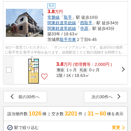
礼0
3.8
万円
常磐線
「
取手
」駅 徒歩10分
関東鉄道常総線
「
西取手
」駅 徒歩34分
関東鉄道常総線
「
寺原
」駅 徒歩43分
築33年 / 18.63㎡
茨城県
取手市
東
２丁目6-45
ぜひ一度見ていただきたい、「サンハイツアカシヤ」です。徒歩5分の場所
に取手市立 取手小学校があります。始発駅近くだと朝の混雑する時間でも電
車に座りやすいです。好評の駅近物件...
3.8
万
円
(管理費等：2,000円 )
1ヶ月
0ヶ月
敷金
礼金
1階 / 1K / 18.63㎡
前の30件へ
次の30件へ
1026
3201
31～60
該当物件数
棟
空き数
件
棟を表示
駅で絞り込む
変更