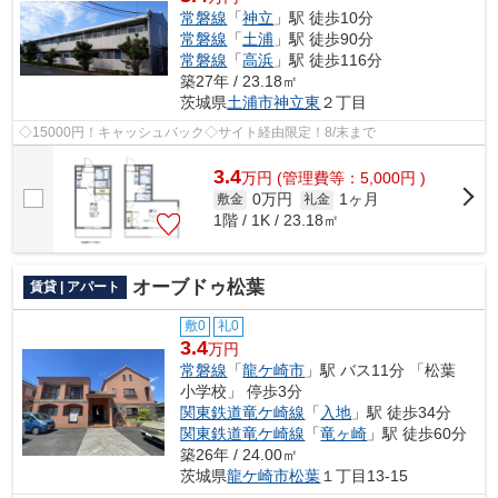
常磐線
「
神立
」駅 徒歩10分
常磐線
「
土浦
」駅 徒歩90分
常磐線
「
高浜
」駅 徒歩116分
築27年 / 23.18㎡
茨城県
土浦市
神立東
２丁目
◇15000円！キャッシュバック◇サイト経由限定！8/末まで
3.4
万
円
(管理費等：5,000円 )
0万円
1ヶ月
敷金
礼金
1階 / 1K / 23.18㎡
オーブドゥ松葉
賃貸 | アパート
敷0
礼0
3.4
万円
常磐線
「
龍ケ崎市
」駅 バス11分 「松葉
小学校」 停歩3分
関東鉄道竜ケ崎線
「
入地
」駅 徒歩34分
関東鉄道竜ケ崎線
「
竜ヶ崎
」駅 徒歩60分
築26年 / 24.00㎡
茨城県
龍ケ崎市
松葉
１丁目13-15