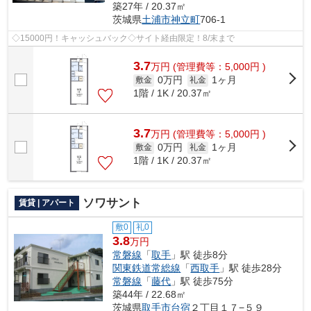
築27年 / 20.37㎡
茨城県
土浦市
神立町
706-1
◇15000円！キャッシュバック◇サイト経由限定！8/末まで
3.7
万
円
(管理費等：5,000円 )
0万円
1ヶ月
敷金
礼金
1階 / 1K / 20.37㎡
3.7
万
円
(管理費等：5,000円 )
0万円
1ヶ月
敷金
礼金
1階 / 1K / 20.37㎡
ソワサント
賃貸 | アパート
敷0
礼0
3.8
万円
常磐線
「
取手
」駅 徒歩8分
関東鉄道常総線
「
西取手
」駅 徒歩28分
常磐線
「
藤代
」駅 徒歩75分
築44年 / 22.68㎡
茨城県
取手市
台宿
２丁目１７−５９