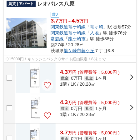
レオパレス八原
賃貸 | アパート
敷0
3.7
4.5
万円～
万円
関東鉄道竜ケ崎線
「
竜ヶ崎
」駅 徒歩57分
関東鉄道竜ケ崎線
「
入地
」駅 徒歩76分
常磐線
「
龍ケ崎市
」駅 徒歩88分
築27年 / 20.28㎡
茨城県
龍ケ崎市
藤ケ丘
７丁目6-8
◇15000円！キャッシュバック◇サイト経由限定！8/末まで
4.3
万
円
(管理費等：5,000円 )
0万円
1ヶ月
敷金
礼金
1階 / 1K / 20.28㎡
4.3
万
円
(管理費等：5,000円 )
0万円
1ヶ月
敷金
礼金
1階 / 1K / 20.28㎡
3.7
万
円
(管理費等：5,000円 )
0万円
1ヶ月
敷金
礼金