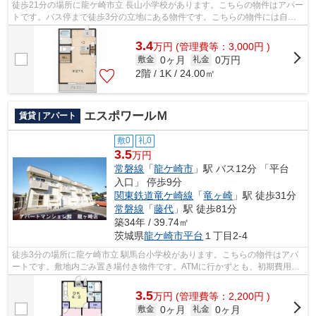
徒歩21分の場所に龍ケ崎市立 長山小学校があります。こちらの物件はアパー
トです。バス停まで徒歩3分の立地にある物件です。こちらの物件には自走
式駐車場があります。メールアドレスr...
3.4
万
円
(管理費等：3,000円 )
0ヶ月
0万円
敷金
礼金
2階 / 1K / 24.00㎡
エスポワールＭ
賃貸 | アパート
敷0
礼0
3.5
万円
常磐線
「
龍ケ崎市
」駅 バス12分 「平台
入口」 停歩9分
関東鉄道竜ケ崎線
「
竜ヶ崎
」駅 徒歩31分
常磐線
「
藤代
」駅 徒歩81分
築34年 / 39.74㎡
茨城県
龍ケ崎市
平台
１丁目2-4
徒歩3分の場所に龍ケ崎市立 馴馬台小学校があります。こちらの物件はアパ
ートです。敷地内ごみ置き場付き物件です。ATMに行かずとも、初期費用や
家賃をカードで決済できます。龍ケ崎市...
3.5
万
円
(管理費等：2,200円 )
0ヶ月
0ヶ月
敷金
礼金