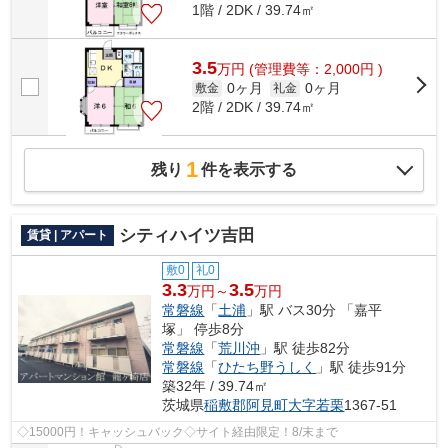
1階 / 2DK / 39.74㎡
3.5
万
円
(管理費等：2,000円 )
0ヶ月
0ヶ月
敷金
礼金
2階 / 2DK / 39.74㎡
1
残り
件を表示する
シティハイツ吉田
賃貸 | アパート
敷0
礼0
3.3
3.5
万円～
万円
常磐線
「
土浦
」駅 バス30分 「嘉平
塚」 停歩8分
常磐線
「
荒川沖
」駅 徒歩82分
常磐線
「
ひたち野うしく
」駅 徒歩91分
築32年 / 39.74㎡
茨城県
稲敷郡阿見町
大字若栗
1367-51
◇15000円！キャッシュバック◇サイト経由限定！8/末まで