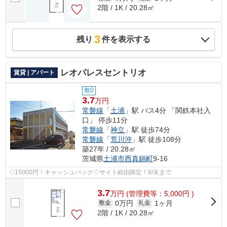
2階 / 1K / 20.28㎡
3
残り
件を表示する
レオパレスセントリオ
賃貸 | アパート
敷0
3.7
万円
常磐線
「
土浦
」駅 バス4分 「関鉄本社入
口」 停歩11分
常磐線
「
神立
」駅 徒歩74分
常磐線
「
荒川沖
」駅 徒歩108分
築27年 / 20.28㎡
茨城県
土浦市
西真鍋町
9-16
◇15000円！キャッシュバック◇サイト経由限定！8/末まで
3.7
万
円
(管理費等：5,000円 )
0万円
1ヶ月
敷金
礼金
2階 / 1K / 20.28㎡