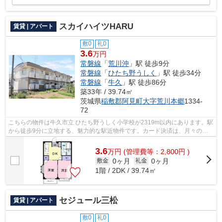
スカイハイツHARU
賃貸 | アパート
敷0
礼0
3.6
万円
常磐線
「
荒川沖
」駅 徒歩9分
常磐線
「
ひたち野うしく
」駅 徒歩34分
常磐線
「
牛久
」駅 徒歩86分
築33年 / 39.74㎡
茨城県
稲敷郡阿見町
大字荒川本郷
1334-
72
こちらの物件は牛久市立 ひたち野うしく小学校が2319m以内にあります。駅
から徒歩9分に立地する、魅力的な駅近物件です。カード決済は、月々の家
賃や初期費用支払いのわずらわしさを解...
3.6
万
円
(管理費等：2,800円 )
0ヶ月
0ヶ月
敷金
礼金
1階 / 2DK / 39.74㎡
セジュール三松
賃貸 | アパート
敷0
礼0