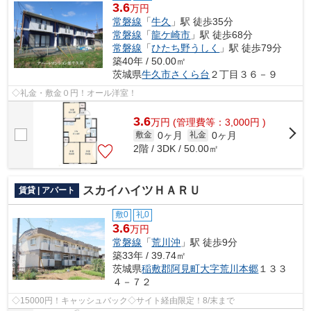
3.6
万円
常磐線
「
牛久
」駅 徒歩35分
常磐線
「
龍ケ崎市
」駅 徒歩68分
常磐線
「
ひたち野うしく
」駅 徒歩79分
築40年 / 50.00㎡
茨城県
牛久市
さくら台
２丁目３６－９
◇礼金・敷金０円！オール洋室！
3.6
万
円
(管理費等：3,000円 )
0ヶ月
0ヶ月
敷金
礼金
2階 / 3DK / 50.00㎡
スカイハイツＨＡＲＵ
賃貸 | アパート
敷0
礼0
3.6
万円
常磐線
「
荒川沖
」駅 徒歩9分
築33年 / 39.74㎡
茨城県
稲敷郡阿見町
大字荒川本郷
１３３
４－７２
◇15000円！キャッシュバック◇サイト経由限定！8/末まで