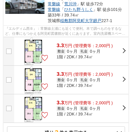
常磐線
「
荒川沖
」駅 徒歩72分
常磐線
「
ひたち野うしく
」駅 徒歩101分
築33年 / 39.74㎡
茨城県
稲敷郡阿見町
大字廻戸
227-1
『エルディム西Ｂ』：常磐線土浦にも近くて便利。本で調べものをするな
ど、仕事にもつかえる阿見町図書館が近くにあります。室内洗濯機スペース
も備えられています。料理好きにはうれ...
3.3
万
円
(管理費等：2,000円 )
0ヶ月
0ヶ月
敷金
礼金
1階 / 2DK / 39.74㎡
3.3
万
円
(管理費等：2,000円 )
0ヶ月
0ヶ月
敷金
礼金
1階 / 2DK / 39.74㎡
3.3
万
円
(管理費等：2,000円 )
0ヶ月
0ヶ月
敷金
礼金
1階 / 2DK / 39.74㎡