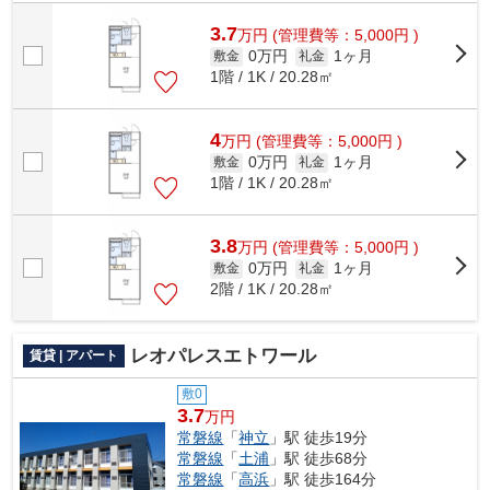
3.7
万
円
(管理費等：5,000円 )
0万円
1ヶ月
敷金
礼金
1階 / 1K / 20.28㎡
4
万
円
(管理費等：5,000円 )
0万円
1ヶ月
敷金
礼金
1階 / 1K / 20.28㎡
3.8
万
円
(管理費等：5,000円 )
0万円
1ヶ月
敷金
礼金
2階 / 1K / 20.28㎡
レオパレスエトワール
賃貸 | アパート
敷0
3.7
万円
常磐線
「
神立
」駅 徒歩19分
常磐線
「
土浦
」駅 徒歩68分
常磐線
「
高浜
」駅 徒歩164分