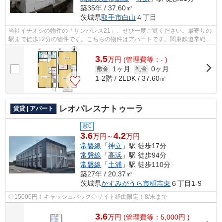
築35年 / 37.60㎡
茨城県
取手市
白山
４丁目
当社イチオシの物件の「サンパレス21」。ぜひ一度ご覧ください。最寄りの
駅まで徒歩12分の物件です。こちらの物件はアパートです。関東鉄道常総線
西取手近くで快適な住環境をお求めな...
3.5
万
円
(管理費等：- )
1ヶ月
0ヶ月
敷金
礼金
1-2階 / 2LDK / 37.60㎡
レオパレスナトゥーラ
賃貸 | アパート
敷0
3.6
4.2
万円～
万円
常磐線
「
神立
」駅 徒歩17分
常磐線
「
高浜
」駅 徒歩94分
常磐線
「
土浦
」駅 徒歩110分
築27年 / 20.37㎡
茨城県
かすみがうら市
稲吉東
６丁目1-9
◇15000円！キャッシュバック◇サイト経由限定！8/末まで
3.6
万
円
(管理費等：5,000円 )