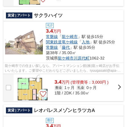
サクラハイツ
賃貸 | アパート
礼0
3.4
万円
常磐線
「
龍ケ崎市
」駅 徒歩15分
関東鉄道竜ケ崎線
「
入地
」駅 徒歩25分
常磐線
「
藤代
」駅 徒歩35分
築38年 / 35.00㎡
茨城県
龍ケ崎市
川原代町
1062-32
龍ケ崎市での住まい探しなら、アパートマンション館(株)龍ヶ崎店がお手伝
いいたします。ご要望やこだわりなどございましたら、ryuugasaki@apa-
to.co.jpにてお申し付け下さい。お部屋探...
3.4
万
円
(管理費等：3,000円 )
1ヶ月
0ヶ月
敷金
礼金
1階 / 2DK / 35.00㎡
レオパレスメゾンヒラツカA
賃貸 | アパート
敷0
3.4
万円