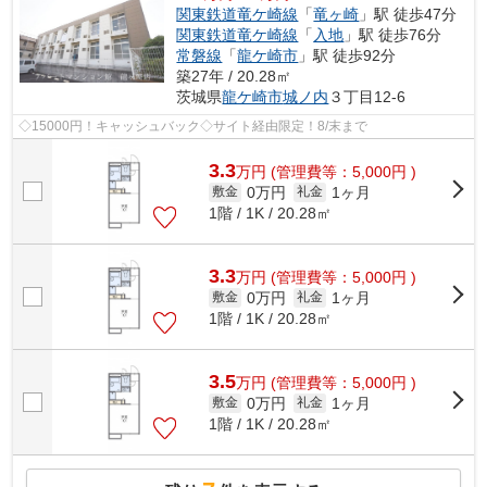
関東鉄道竜ケ崎線
「
竜ヶ崎
」駅 徒歩47分
関東鉄道竜ケ崎線
「
入地
」駅 徒歩76分
常磐線
「
龍ケ崎市
」駅 徒歩92分
築27年 / 20.28㎡
茨城県
龍ケ崎市
城ノ内
３丁目12-6
◇15000円！キャッシュバック◇サイト経由限定！8/末まで
3.3
万
円
(管理費等：5,000円 )
0万円
1ヶ月
敷金
礼金
1階 / 1K / 20.28㎡
3.3
万
円
(管理費等：5,000円 )
0万円
1ヶ月
敷金
礼金
1階 / 1K / 20.28㎡
3.5
万
円
(管理費等：5,000円 )
0万円
1ヶ月
敷金
礼金
1階 / 1K / 20.28㎡