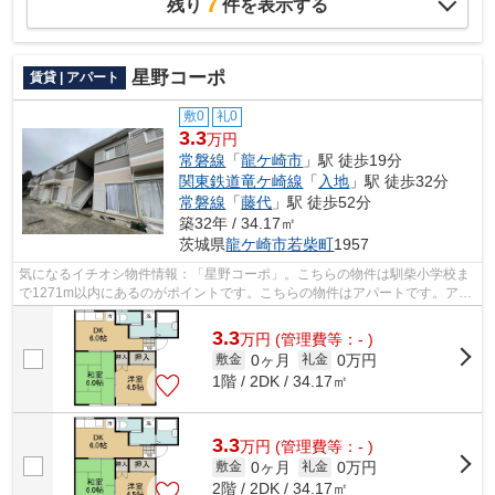
7
残り
件を表示する
星野コーポ
賃貸 | アパート
敷0
礼0
3.3
万円
常磐線
「
龍ケ崎市
」駅 徒歩19分
関東鉄道竜ケ崎線
「
入地
」駅 徒歩32分
常磐線
「
藤代
」駅 徒歩52分
築32年 / 34.17㎡
茨城県
龍ケ崎市
若柴町
1957
気になるイチオシ物件情報：「星野コーポ」。こちらの物件は馴柴小学校ま
で1271m以内にあるのがポイントです。こちらの物件はアパートです。アパ
ートマンション館 龍ヶ崎店への来店予...
3.3
万
円
(管理費等：- )
0ヶ月
0万円
敷金
礼金
1階 / 2DK / 34.17㎡
3.3
万
円
(管理費等：- )
0ヶ月
0万円
敷金
礼金
2階 / 2DK / 34.17㎡