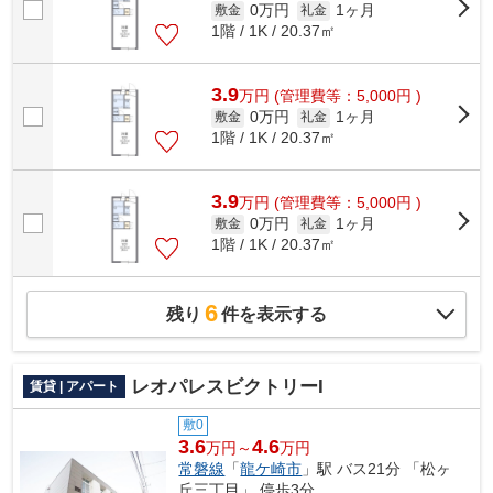
0万円
1ヶ月
敷金
礼金
1階 / 1K / 20.37㎡
3.9
万
円
(管理費等：5,000円 )
0万円
1ヶ月
敷金
礼金
1階 / 1K / 20.37㎡
3.9
万
円
(管理費等：5,000円 )
0万円
1ヶ月
敷金
礼金
1階 / 1K / 20.37㎡
6
残り
件を表示する
レオパレスビクトリーI
賃貸 | アパート
敷0
3.6
4.6
万円～
万円
常磐線
「
龍ケ崎市
」駅 バス21分 「松ヶ
丘三丁目」 停歩3分