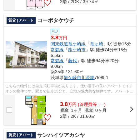
2階 / 2DK / 39.74㎡
コーポタケウチ
賃貸 | アパート
礼0
3.8
万円
関東鉄道竜ケ崎線
「
竜ヶ崎
」駅 徒歩15分
常磐線
「
龍ケ崎市
」駅 徒歩74分車15分
6.5km
常磐線
「
藤代
」駅 徒歩94分車20分
9.0km
築35年 / 31.60㎡
茨城県
龍ケ崎市
川余郷
7599-1
こちらの物件には自走式駐車場があります。使い勝手の良いアパートでイチ
オシの物件です。駅まで徒歩15分と、立地が魅力的な物件です。アパートマ
ンション館 龍ヶ崎店が紹介する関東...
3.8
万
円
(管理費等：- )
1ヶ月
0ヶ月
敷金
礼金
2階 / 2K / 31.60㎡
サンハイツアカシヤ
賃貸 | アパート