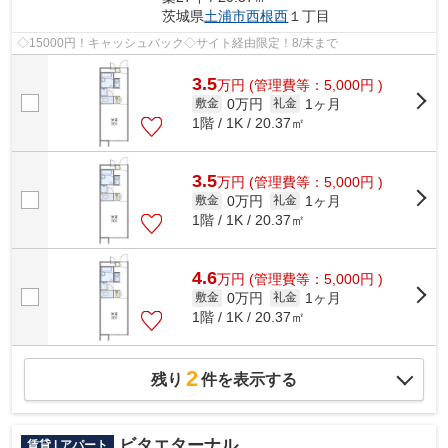
茨城県
土浦市
西根西
１丁目
◇15000円！キャッシュバック◇サイト経由限定！8/末まで
3.5
万
円
(管理費等：5,000円 )
0万円
1ヶ月
敷金
礼金
1階 / 1K / 20.37㎡
3.5
万
円
(管理費等：5,000円 )
0万円
1ヶ月
敷金
礼金
1階 / 1K / 20.37㎡
4.6
万
円
(管理費等：5,000円 )
0万円
1ヶ月
敷金
礼金
1階 / 1K / 20.37㎡
2
残り
件を表示する
ビタエターナル
賃貸 | アパート