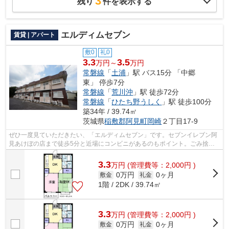
3
残り
件を表示する
エルディムセブン
賃貸 | アパート
敷0
礼0
3.3
3.5
万円～
万円
常磐線
「
土浦
」駅 バス15分 「中郷
東」 停歩7分
常磐線
「
荒川沖
」駅 徒歩72分
常磐線
「
ひたち野うしく
」駅 徒歩100分
築34年 / 39.74㎡
茨城県
稲敷郡阿見町
岡崎
２丁目17-9
ぜひ一度見ていただきたい、「エルディムセブン」です。セブンイレブン阿
見あけぼの店まで徒歩5分と近場にコンビニがあるのもポイント。ごみ捨て
の煩わしさを軽減するのが、敷地内ごみ...
3.3
万
円
(管理費等：2,000円 )
0万円
0ヶ月
敷金
礼金
1階 / 2DK / 39.74㎡
3.3
万
円
(管理費等：2,000円 )
0万円
0ヶ月
敷金
礼金