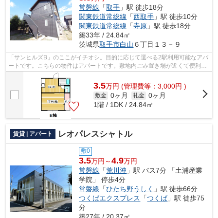
常磐線
「
取手
」駅 徒歩18分
関東鉄道常総線
「
西取手
」駅 徒歩10分
関東鉄道常総線
「
寺原
」駅 徒歩18分
築33年 / 24.84㎡
茨城県
取手市
白山
６丁目１３－９
「サンヒルズB」のここがイチオシ。目的に応じて選べる2駅利用可能なアパ
ートです。こちらの物件はアパートです。敷地内ごみ置き場が近くて便利。
こだわりたい条件などがあれば、0297-...
3.5
万
円
(管理費等：3,000円 )
0ヶ月
0ヶ月
敷金
礼金
1階 / 1DK / 24.84㎡
レオパレスシャトル
賃貸 | アパート
敷0
3.5
4.9
万円～
万円
常磐線
「
荒川沖
」駅 バス7分 「土浦産業
学院」 停歩4分
常磐線
「
ひたち野うしく
」駅 徒歩66分
つくばエクスプレス
「
つくば
」駅 徒歩75
分
築27年 / 20.37㎡