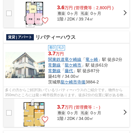
3.6
万
円
(管理費等：2,800円 )
0ヶ月
0ヶ月
敷金
礼金
1階 / 2DK / 39.74㎡
リバティーハウス
賃貸 | アパート
敷0
礼0
3.7
万円
関東鉄道竜ケ崎線
「
竜ヶ崎
」駅 徒歩2分
常磐線
「
龍ケ崎市
」駅 徒歩61分
常磐線
「
藤代
」駅 徒歩87分
築41年 / 34.00㎡
茨城県
龍ケ崎市
寺後
3884-2
多くの方からご好評頂いているリバティーハウスのご紹介です。物件から
350mのところには龍ヶ崎市役所があります。徒歩2分の位置に駅がある物件
です。使い勝手の良いアパートでイチオシ...
3.7
万
円
(管理費等：- )
0ヶ月
0ヶ月
敷金
礼金
1階 / 2DK / 34.00㎡