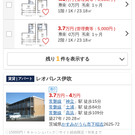
0万円
1ヶ月
敷金
礼金
1階 / 1K / 23.18㎡
3.7
万
円
(管理費等：5,000円 )
0万円
1ヶ月
敷金
礼金
2階 / 1K / 23.18㎡
1
残り
件を表示する
レオパレス伊吹
賃貸 | アパート
敷0
3.7
4
万円～
万円
常磐線
「
神立
」駅 徒歩15分
常磐線
「
土浦
」駅 徒歩84分
常磐線
「
高浜
」駅 徒歩109分
築27年 / 20.28㎡
茨城県
かすみがうら市
下稲吉
2625-72
◇15000円！キャッシュバック◇サイト経由限定！8/末まで