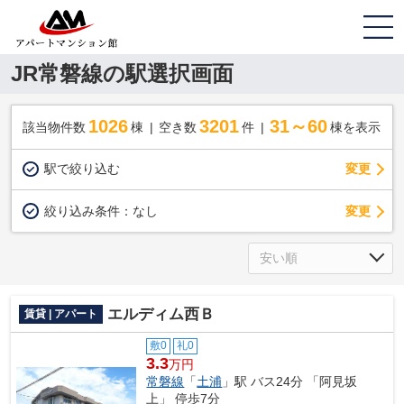
JR常磐線の駅選択画面
1026
3201
31～60
該当物件数
棟
空き数
件
棟を表示
駅で絞り込む
変更
変更
絞り込み条件：
なし
エルディム西Ｂ
賃貸 | アパート
敷0
礼0
3.3
万円
常磐線
「
土浦
」駅 バス24分 「阿見坂
上」 停歩7分