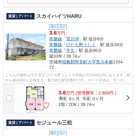
スカイハイツHARU
賃貸 | アパート
敷0
礼0
3.6
万円
常磐線
「
荒川沖
」駅 徒歩9分
常磐線
「
ひたち野うしく
」駅 徒歩34分
常磐線
「
牛久
」駅 徒歩86分
築33年 / 39.74㎡
茨城県
稲敷郡阿見町
大字荒川本郷
1334-
72
こちらの物件は牛久市立 ひたち野うしく小学校が2319m以内にあります。駅
から徒歩9分に立地する、魅力的な駅近物件です。カード決済は、月々の家
賃や初期費用支払いのわずらわしさを解...
3.6
万
円
(管理費等：2,800円 )
0ヶ月
0ヶ月
敷金
礼金
1階 / 2DK / 39.74㎡
セジュール三松
賃貸 | アパート
敷0
礼0