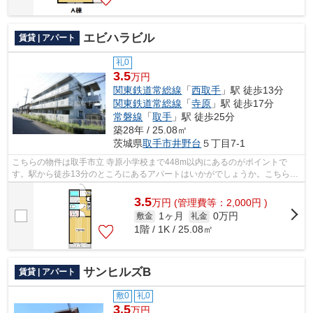
エビハラビル
賃貸 | アパート
礼0
3.5
万円
関東鉄道常総線
「
西取手
」駅 徒歩13分
関東鉄道常総線
「
寺原
」駅 徒歩17分
常磐線
「
取手
」駅 徒歩25分
築28年 / 25.08㎡
茨城県
取手市
井野台
５丁目7-1
こちらの物件は取手市立 寺原小学校まで448m以内にあるのがポイントで
す。駅から徒歩13分のところにあるアパートはいかがでしょうか。こちらの
物件はアパートです。取手市での物件探し...
3.5
万
円
(管理費等：2,000円 )
1ヶ月
0万円
敷金
礼金
1階 / 1K / 25.08㎡
サンヒルズB
賃貸 | アパート
敷0
礼0
3.5
万円