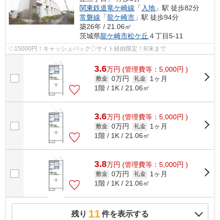
関東鉄道竜ケ崎線
「
入地
」駅 徒歩82分
常磐線
「
龍ケ崎市
」駅 徒歩94分
築26年 / 21.06㎡
茨城県
龍ケ崎市
松ケ丘
４丁目5-11
◇15000円！キャッシュバック◇サイト経由限定！8/末まで
3.6
万
円
(管理費等：5,000円 )
0万円
1ヶ月
敷金
礼金
1階 / 1K / 21.06㎡
3.6
万
円
(管理費等：5,000円 )
0万円
1ヶ月
敷金
礼金
1階 / 1K / 21.06㎡
3.8
万
円
(管理費等：5,000円 )
0万円
1ヶ月
敷金
礼金
1階 / 1K / 21.06㎡
11
残り
件を表示する