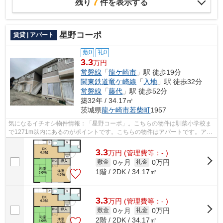
7
残り
件を表示する
星野コーポ
賃貸 | アパート
敷0
礼0
3.3
万円
常磐線
「
龍ケ崎市
」駅 徒歩19分
関東鉄道竜ケ崎線
「
入地
」駅 徒歩32分
常磐線
「
藤代
」駅 徒歩52分
築32年 / 34.17㎡
茨城県
龍ケ崎市
若柴町
1957
気になるイチオシ物件情報：「星野コーポ」。こちらの物件は馴柴小学校ま
で1271m以内にあるのがポイントです。こちらの物件はアパートです。アパ
ートマンション館 龍ヶ崎店への来店予...
3.3
万
円
(管理費等：- )
0ヶ月
0万円
敷金
礼金
1階 / 2DK / 34.17㎡
3.3
万
円
(管理費等：- )
0ヶ月
0万円
敷金
礼金
2階 / 2DK / 34.17㎡