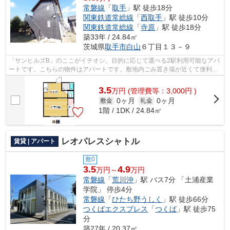
常磐線
「
取手
」駅 徒歩18分
関東鉄道常総線
「
西取手
」駅 徒歩10分
関東鉄道常総線
「
寺原
」駅 徒歩18分
築33年 / 24.84㎡
茨城県
取手市
白山
６丁目１３－９
「サンヒルズB」のここがイチオシ。目的に応じて選べる2駅利用可能なアパ
ートです。こちらの物件はアパートです。敷地内ごみ置き場が近くて便利。
こだわりたい条件などがあれば、0297-...
3.5
万
円
(管理費等：3,000円 )
0ヶ月
0ヶ月
敷金
礼金
1階 / 1DK / 24.84㎡
レオパレスシャトル
賃貸 | アパート
敷0
3.5
4.9
万円～
万円
常磐線
「
荒川沖
」駅 バス7分 「土浦産業
学院」 停歩4分
常磐線
「
ひたち野うしく
」駅 徒歩66分
つくばエクスプレス
「
つくば
」駅 徒歩75
分
築27年 / 20.37㎡