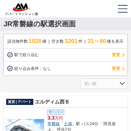
JR常磐線の駅選択画面
1026
3201
31～60
該当物件数
棟
空き数
件
棟を表示
駅で絞り込む
変更
変更
絞り込み条件：
なし
エルディム西Ｂ
賃貸 | アパート
敷0
礼0
3.3
万円
常磐線
「
土浦
」駅 バス24分 「阿見坂
上」 停歩7分