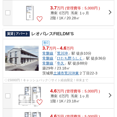
3.7
万
円
(管理費等：5,000円 )
0万円
1ヶ月
敷金
礼金
2階 / 1K / 20.28㎡
レオパレスFIELDM’S
賃貸 | アパート
敷0
3.7
4.6
万円～
万円
常磐線
「
荒川沖
」駅 徒歩10分
常磐線
「
ひたち野うしく
」駅 徒歩36分
常磐線
「
牛久
」駅 徒歩88分
築29年 / 23.18㎡
茨城県
土浦市
荒川沖東
２丁目22-3
◇15000円！キャッシュバック◇サイト経由限定！8/末まで
4.6
万
円
(管理費等：5,000円 )
0万円
1ヶ月
敷金
礼金
1階 / 1K / 23.18㎡
4.6
万
円
(管理費等：5,000円 )