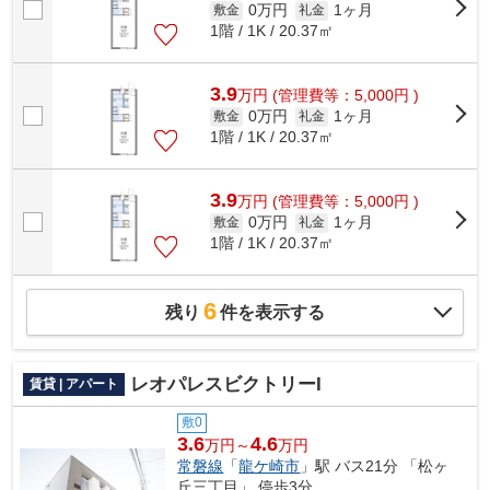
0万円
1ヶ月
敷金
礼金
1階 / 1K / 20.37㎡
3.9
万
円
(管理費等：5,000円 )
0万円
1ヶ月
敷金
礼金
1階 / 1K / 20.37㎡
3.9
万
円
(管理費等：5,000円 )
0万円
1ヶ月
敷金
礼金
1階 / 1K / 20.37㎡
6
残り
件を表示する
レオパレスビクトリーI
賃貸 | アパート
敷0
3.6
4.6
万円～
万円
常磐線
「
龍ケ崎市
」駅 バス21分 「松ヶ
丘三丁目」 停歩3分