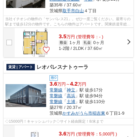
築35年 / 37.60㎡
茨城県
取手市
白山
４丁目
当社イチオシの物件の「サンパレス21」。ぜひ一度ご覧ください。最寄りの
駅まで徒歩12分の物件です。こちらの物件はアパートです。関東鉄道常総線
西取手近くで快適な住環境をお求めな...
3.5
万
円
(管理費等：- )
1ヶ月
0ヶ月
敷金
礼金
1-2階 / 2LDK / 37.60㎡
レオパレスナトゥーラ
賃貸 | アパート
敷0
3.6
4.2
万円～
万円
常磐線
「
神立
」駅 徒歩17分
常磐線
「
高浜
」駅 徒歩94分
常磐線
「
土浦
」駅 徒歩110分
築27年 / 20.37㎡
茨城県
かすみがうら市
稲吉東
６丁目1-9
◇15000円！キャッシュバック◇サイト経由限定！8/末まで
3.6
万
円
(管理費等：5,000円 )