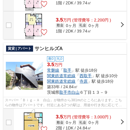
1階 / 2DK / 39.74㎡
3.5
万
円
(管理費等：2,200円 )
0ヶ月
0ヶ月
敷金
礼金
1階 / 2DK / 39.74㎡
サンヒルズA
賃貸 | アパート
敷0
礼0
3.5
万円
常磐線
「
取手
」駅 徒歩18分
関東鉄道常総線
「
西取手
」駅 徒歩10分
関東鉄道常総線
「
寺原
」駅 徒歩18分
築33年 / 24.84㎡
茨城県
取手市
白山
６丁目１３－９
スーパー「Ｂｉｇ－Ａ 白山」が物件から381mのところにあります。こち
らの物件はアパートです。付近にある2つの駅は、用途や行き先に応じて使
い分けることができます。アパートマンシ...
3.5
万
円
(管理費等：3,000円 )
0ヶ月
0ヶ月
敷金
礼金
2階 / 1DK / 24.84㎡