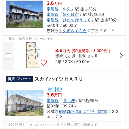
3.6
万円
常磐線
「
牛久
」駅 徒歩35分
常磐線
「
龍ケ崎市
」駅 徒歩68分
常磐線
「
ひたち野うしく
」駅 徒歩79分
築40年 / 50.00㎡
茨城県
牛久市
さくら台
２丁目３６－９
◇礼金・敷金０円！オール洋室！
3.6
万
円
(管理費等：3,000円 )
0ヶ月
0ヶ月
敷金
礼金
2階 / 3DK / 50.00㎡
スカイハイツＨＡＲＵ
賃貸 | アパート
敷0
礼0
3.6
万円
常磐線
「
荒川沖
」駅 徒歩9分
築33年 / 39.74㎡
茨城県
稲敷郡阿見町
大字荒川本郷
１３３
４－７２
◇15000円！キャッシュバック◇サイト経由限定！8/末まで