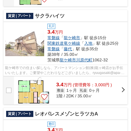
サクラハイツ
賃貸 | アパート
礼0
3.4
万円
常磐線
「
龍ケ崎市
」駅 徒歩15分
関東鉄道竜ケ崎線
「
入地
」駅 徒歩25分
常磐線
「
藤代
」駅 徒歩35分
築38年 / 35.00㎡
茨城県
龍ケ崎市
川原代町
1062-32
龍ケ崎市での住まい探しなら、アパートマンション館(株)龍ヶ崎店がお手伝
いいたします。ご要望やこだわりなどございましたら、ryuugasaki@apa-
to.co.jpにてお申し付け下さい。お部屋探...
3.4
万
円
(管理費等：3,000円 )
1ヶ月
0ヶ月
敷金
礼金
1階 / 2DK / 35.00㎡
レオパレスメゾンヒラツカA
賃貸 | アパート
敷0
3.4
万円