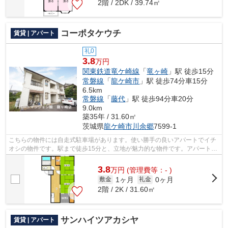
2階 / 2DK / 39.74㎡
コーポタケウチ
賃貸 | アパート
礼0
3.8
万円
関東鉄道竜ケ崎線
「
竜ヶ崎
」駅 徒歩15分
常磐線
「
龍ケ崎市
」駅 徒歩74分車15分
6.5km
常磐線
「
藤代
」駅 徒歩94分車20分
9.0km
築35年 / 31.60㎡
茨城県
龍ケ崎市
川余郷
7599-1
こちらの物件には自走式駐車場があります。使い勝手の良いアパートでイチ
オシの物件です。駅まで徒歩15分と、立地が魅力的な物件です。アパートマ
ンション館 龍ヶ崎店が紹介する関東...
3.8
万
円
(管理費等：- )
1ヶ月
0ヶ月
敷金
礼金
2階 / 2K / 31.60㎡
サンハイツアカシヤ
賃貸 | アパート