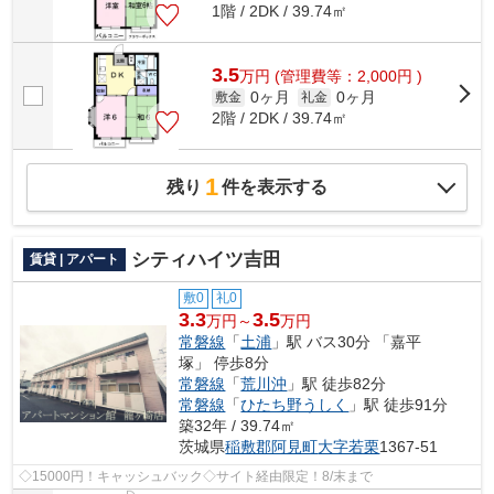
1階 / 2DK / 39.74㎡
3.5
万
円
(管理費等：2,000円 )
0ヶ月
0ヶ月
敷金
礼金
2階 / 2DK / 39.74㎡
1
残り
件を表示する
シティハイツ吉田
賃貸 | アパート
敷0
礼0
3.3
3.5
万円～
万円
常磐線
「
土浦
」駅 バス30分 「嘉平
塚」 停歩8分
常磐線
「
荒川沖
」駅 徒歩82分
常磐線
「
ひたち野うしく
」駅 徒歩91分
築32年 / 39.74㎡
茨城県
稲敷郡阿見町
大字若栗
1367-51
◇15000円！キャッシュバック◇サイト経由限定！8/末まで