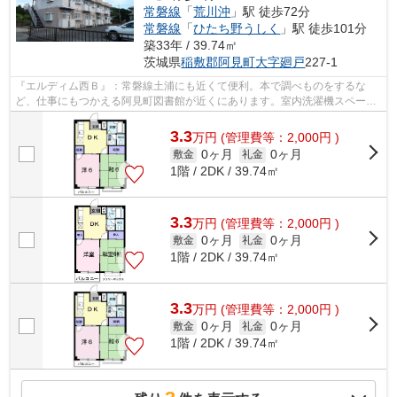
常磐線
「
荒川沖
」駅 徒歩72分
常磐線
「
ひたち野うしく
」駅 徒歩101分
築33年 / 39.74㎡
茨城県
稲敷郡阿見町
大字廻戸
227-1
『エルディム西Ｂ』：常磐線土浦にも近くて便利。本で調べものをするな
ど、仕事にもつかえる阿見町図書館が近くにあります。室内洗濯機スペース
も備えられています。料理好きにはうれ...
3.3
万
円
(管理費等：2,000円 )
0ヶ月
0ヶ月
敷金
礼金
1階 / 2DK / 39.74㎡
3.3
万
円
(管理費等：2,000円 )
0ヶ月
0ヶ月
敷金
礼金
1階 / 2DK / 39.74㎡
3.3
万
円
(管理費等：2,000円 )
0ヶ月
0ヶ月
敷金
礼金
1階 / 2DK / 39.74㎡