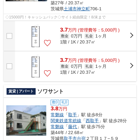
築27年 / 20.37㎡
茨城県
土浦市
神立町
706-1
◇15000円！キャッシュバック◇サイト経由限定！8/末まで
3.7
万
円
(管理費等：5,000円 )
0万円
1ヶ月
敷金
礼金
1階 / 1K / 20.37㎡
3.7
万
円
(管理費等：5,000円 )
0万円
1ヶ月
敷金
礼金
1階 / 1K / 20.37㎡
ソワサント
賃貸 | アパート
敷0
礼0
3.8
万円
常磐線
「
取手
」駅 徒歩8分
関東鉄道常総線
「
西取手
」駅 徒歩28分
常磐線
「
藤代
」駅 徒歩75分
築44年 / 22.68㎡
茨城県
取手市
台宿
２丁目１７−５９