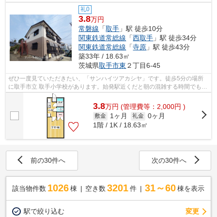
礼0
3.8
万円
常磐線
「
取手
」駅 徒歩10分
関東鉄道常総線
「
西取手
」駅 徒歩34分
関東鉄道常総線
「
寺原
」駅 徒歩43分
築33年 / 18.63㎡
茨城県
取手市
東
２丁目6-45
ぜひ一度見ていただきたい、「サンハイツアカシヤ」です。徒歩5分の場所
に取手市立 取手小学校があります。始発駅近くだと朝の混雑する時間でも電
車に座りやすいです。好評の駅近物件...
3.8
万
円
(管理費等：2,000円 )
1ヶ月
0ヶ月
敷金
礼金
1階 / 1K / 18.63㎡
前の30件へ
次の30件へ
1026
3201
31～60
該当物件数
棟
空き数
件
棟を表示
駅で絞り込む
変更