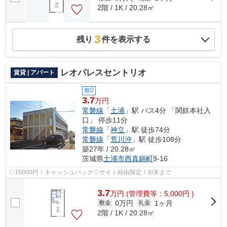
2階 / 1K / 20.28㎡
3
残り
件を表示する
レオパレスセントリオ
賃貸 | アパート
敷0
3.7
万円
常磐線
「
土浦
」駅 バス4分 「関鉄本社入
口」 停歩11分
常磐線
「
神立
」駅 徒歩74分
常磐線
「
荒川沖
」駅 徒歩108分
築27年 / 20.28㎡
茨城県
土浦市
西真鍋町
9-16
◇15000円！キャッシュバック◇サイト経由限定！8/末まで
3.7
万
円
(管理費等：5,000円 )
0万円
1ヶ月
敷金
礼金
2階 / 1K / 20.28㎡