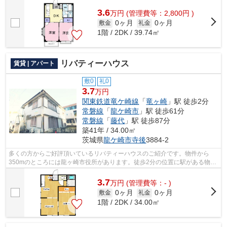
3.6
万
円
(管理費等：2,800円 )
0ヶ月
0ヶ月
敷金
礼金
1階 / 2DK / 39.74㎡
リバティーハウス
賃貸 | アパート
敷0
礼0
3.7
万円
関東鉄道竜ケ崎線
「
竜ヶ崎
」駅 徒歩2分
常磐線
「
龍ケ崎市
」駅 徒歩61分
常磐線
「
藤代
」駅 徒歩87分
築41年 / 34.00㎡
茨城県
龍ケ崎市
寺後
3884-2
多くの方からご好評頂いているリバティーハウスのご紹介です。物件から
350mのところには龍ヶ崎市役所があります。徒歩2分の位置に駅がある物件
です。使い勝手の良いアパートでイチオシ...
3.7
万
円
(管理費等：- )
0ヶ月
0ヶ月
敷金
礼金
1階 / 2DK / 34.00㎡