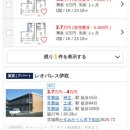
0万円
1ヶ月
敷金
礼金
1階 / 1K / 23.18㎡
3.7
万
円
(管理費等：5,000円 )
0万円
1ヶ月
敷金
礼金
2階 / 1K / 23.18㎡
1
残り
件を表示する
レオパレス伊吹
賃貸 | アパート
敷0
3.7
4
万円～
万円
常磐線
「
神立
」駅 徒歩15分
常磐線
「
土浦
」駅 徒歩84分
常磐線
「
高浜
」駅 徒歩109分
築27年 / 20.28㎡
茨城県
かすみがうら市
下稲吉
2625-72
◇15000円！キャッシュバック◇サイト経由限定！8/末まで