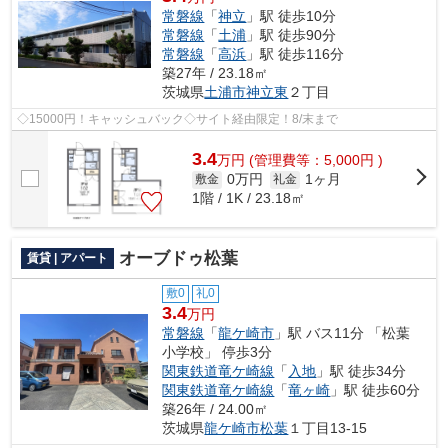
常磐線
「
神立
」駅 徒歩10分
常磐線
「
土浦
」駅 徒歩90分
常磐線
「
高浜
」駅 徒歩116分
築27年 / 23.18㎡
茨城県
土浦市
神立東
２丁目
◇15000円！キャッシュバック◇サイト経由限定！8/末まで
3.4
万
円
(管理費等：5,000円 )
0万円
1ヶ月
敷金
礼金
1階 / 1K / 23.18㎡
オーブドゥ松葉
賃貸 | アパート
敷0
礼0
3.4
万円
常磐線
「
龍ケ崎市
」駅 バス11分 「松葉
小学校」 停歩3分
関東鉄道竜ケ崎線
「
入地
」駅 徒歩34分
関東鉄道竜ケ崎線
「
竜ヶ崎
」駅 徒歩60分
築26年 / 24.00㎡
茨城県
龍ケ崎市
松葉
１丁目13-15