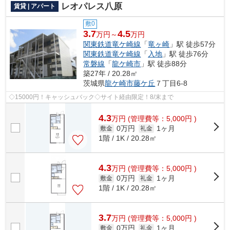
レオパレス八原
賃貸 | アパート
敷0
3.7
4.5
万円～
万円
関東鉄道竜ケ崎線
「
竜ヶ崎
」駅 徒歩57分
関東鉄道竜ケ崎線
「
入地
」駅 徒歩76分
常磐線
「
龍ケ崎市
」駅 徒歩88分
築27年 / 20.28㎡
茨城県
龍ケ崎市
藤ケ丘
７丁目6-8
◇15000円！キャッシュバック◇サイト経由限定！8/末まで
4.3
万
円
(管理費等：5,000円 )
0万円
1ヶ月
敷金
礼金
1階 / 1K / 20.28㎡
4.3
万
円
(管理費等：5,000円 )
0万円
1ヶ月
敷金
礼金
1階 / 1K / 20.28㎡
3.7
万
円
(管理費等：5,000円 )
0万円
1ヶ月
敷金
礼金