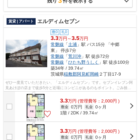
3
残り
件を表示する
エルディムセブン
賃貸 | アパート
敷0
礼0
3.3
3.5
万円～
万円
常磐線
「
土浦
」駅 バス15分 「中郷
東」 停歩7分
常磐線
「
荒川沖
」駅 徒歩72分
常磐線
「
ひたち野うしく
」駅 徒歩100分
築34年 / 39.74㎡
茨城県
稲敷郡阿見町
岡崎
２丁目17-9
ぜひ一度見ていただきたい、「エルディムセブン」です。セブンイレブン阿
見あけぼの店まで徒歩5分と近場にコンビニがあるのもポイント。ごみ捨て
の煩わしさを軽減するのが、敷地内ごみ...
3.3
万
円
(管理費等：2,000円 )
0万円
0ヶ月
敷金
礼金
1階 / 2DK / 39.74㎡
3.3
万
円
(管理費等：2,000円 )
0万円
0ヶ月
敷金
礼金