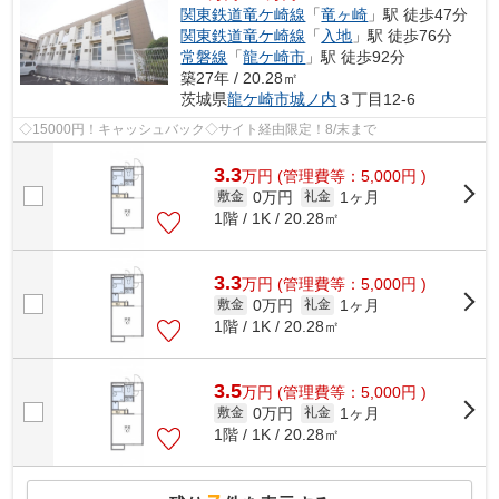
関東鉄道竜ケ崎線
「
竜ヶ崎
」駅 徒歩47分
関東鉄道竜ケ崎線
「
入地
」駅 徒歩76分
常磐線
「
龍ケ崎市
」駅 徒歩92分
築27年 / 20.28㎡
茨城県
龍ケ崎市
城ノ内
３丁目12-6
◇15000円！キャッシュバック◇サイト経由限定！8/末まで
3.3
万
円
(管理費等：5,000円 )
0万円
1ヶ月
敷金
礼金
1階 / 1K / 20.28㎡
3.3
万
円
(管理費等：5,000円 )
0万円
1ヶ月
敷金
礼金
1階 / 1K / 20.28㎡
3.5
万
円
(管理費等：5,000円 )
0万円
1ヶ月
敷金
礼金
1階 / 1K / 20.28㎡