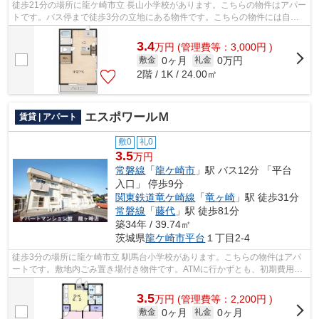
徒歩21分の場所に龍ケ崎市立 長山小学校があります。こちらの物件はアパー
トです。バス停まで徒歩3分の立地にある物件です。こちらの物件には自走
式駐車場があります。メールアドレスr...
3.4
万
円
(管理費等：3,000円 )
0ヶ月
0万円
敷金
礼金
2階 / 1K / 24.00㎡
エスポワールＭ
賃貸 | アパート
敷0
礼0
3.5
万円
常磐線
「
龍ケ崎市
」駅 バス12分 「平台
入口」 停歩9分
関東鉄道竜ケ崎線
「
竜ヶ崎
」駅 徒歩31分
常磐線
「
藤代
」駅 徒歩81分
築34年 / 39.74㎡
茨城県
龍ケ崎市
平台
１丁目2-4
徒歩3分の場所に龍ケ崎市立 馴馬台小学校があります。こちらの物件はアパ
ートです。敷地内ごみ置き場付き物件です。ATMに行かずとも、初期費用や
家賃をカードで決済できます。龍ケ崎市...
3.5
万
円
(管理費等：2,200円 )
0ヶ月
0ヶ月
敷金
礼金