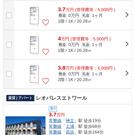
3.7
万
円
(管理費等：5,000円 )
0万円
1ヶ月
敷金
礼金
1階 / 1K / 20.28㎡
4
万
円
(管理費等：5,000円 )
0万円
1ヶ月
敷金
礼金
1階 / 1K / 20.28㎡
3.8
万
円
(管理費等：5,000円 )
0万円
1ヶ月
敷金
礼金
2階 / 1K / 20.28㎡
レオパレスエトワール
賃貸 | アパート
敷0
3.7
万円
常磐線
「
神立
」駅 徒歩19分
常磐線
「
土浦
」駅 徒歩68分
常磐線
「
高浜
」駅 徒歩164分