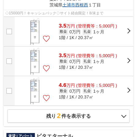
茨城県
土浦市
西根西
１丁目
◇15000円！キャッシュバック◇サイト経由限定！8/末まで
3.5
万
円
(管理費等：5,000円 )
0万円
1ヶ月
敷金
礼金
1階 / 1K / 20.37㎡
3.5
万
円
(管理費等：5,000円 )
0万円
1ヶ月
敷金
礼金
1階 / 1K / 20.37㎡
4.6
万
円
(管理費等：5,000円 )
0万円
1ヶ月
敷金
礼金
1階 / 1K / 20.37㎡
2
残り
件を表示する
ビタエターナル
賃貸 | アパート