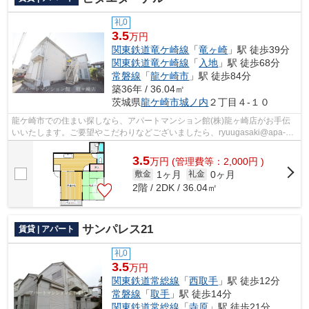
礼0
3.5
万円
関東鉄道竜ケ崎線
「
竜ヶ崎
」駅 徒歩39分
関東鉄道竜ケ崎線
「
入地
」駅 徒歩68分
常磐線
「
龍ケ崎市
」駅 徒歩84分
築36年 / 36.04㎡
茨城県
龍ケ崎市
城ノ内
２丁目４-１０
龍ケ崎市での住まい探しなら、アパートマンション館(株)龍ヶ崎店がお手伝
いいたします。ご要望やこだわりなどございましたら、ryuugasaki@apa-
to.co.jpにてお申し付け下さい。お部屋探...
3.5
万
円
(管理費等：2,000円 )
1ヶ月
0ヶ月
敷金
礼金
2階 / 2DK / 36.04㎡
サンパレス21
賃貸 | アパート
礼0
3.5
万円
関東鉄道常総線
「
西取手
」駅 徒歩12分
常磐線
「
取手
」駅 徒歩14分
関東鉄道常総線
「
寺原
」駅 徒歩21分