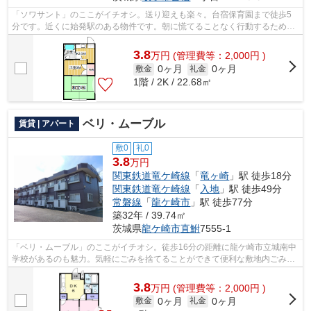
「ソワサント」のここがイチオシ。送り迎えも楽々。台宿保育園まで徒歩5
分です。近くに始発駅のある物件です。朝に慌てることなく行動するために
駅から徒歩8分の駅近物件はいかがでし...
3.8
万
円
(管理費等：2,000円 )
0ヶ月
0ヶ月
敷金
礼金
1階 / 2K / 22.68㎡
ベリ・ムーブル
賃貸 | アパート
敷0
礼0
3.8
万円
関東鉄道竜ケ崎線
「
竜ヶ崎
」駅 徒歩18分
関東鉄道竜ケ崎線
「
入地
」駅 徒歩49分
常磐線
「
龍ケ崎市
」駅 徒歩77分
築32年 / 39.74㎡
茨城県
龍ケ崎市
直鮒
7555-1
「ベリ・ムーブル」のここがイチオシ。徒歩16分の距離に龍ケ崎市立城南中
学校があるのも魅力。気軽にごみを捨てることができて便利な敷地内ごみ置
き場つきの物件です。ATMに行かずとも...
3.8
万
円
(管理費等：2,000円 )
0ヶ月
0ヶ月
敷金
礼金