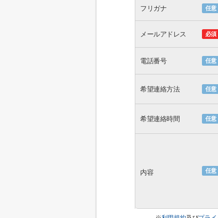
フリガナ
任意
メールアドレス
必須
電話番号
任意
希望連絡方法
任意
希望連絡時間
任意
任意
内容
※
利用規約
及び
プライ