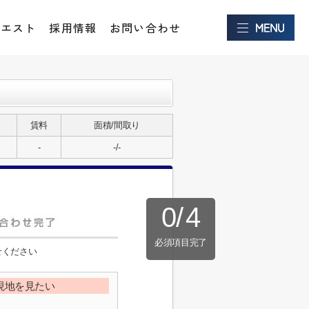
クエスト
採用情報
お問い合わせ
賃料
面積/間取り
-
-/-
0
/
4
必須項目完了
せください
現地を見たい