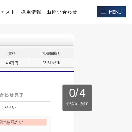
クエスト
採用情報
お問い合わせ
賃料
面積/間取り
4.4万円
23.61㎡/1K
0
/
4
必須項目完了
せください
現地を見たい