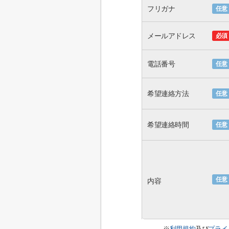
フリガナ
任意
メールアドレス
必須
電話番号
任意
希望連絡方法
任意
希望連絡時間
任意
任意
内容
※
利用規約
及び
プライ