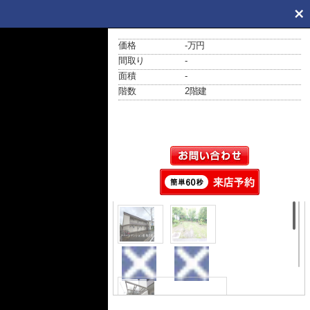
価格
-万円
間取り
-
面積
-
階数
2階建
外観
展望