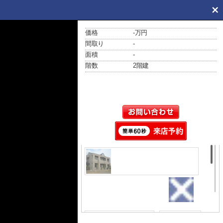
価格
-万円
間取り
-
面積
-
階数
2階建
外観
日当たり良好♪つくば駅徒歩
圏の1K♪