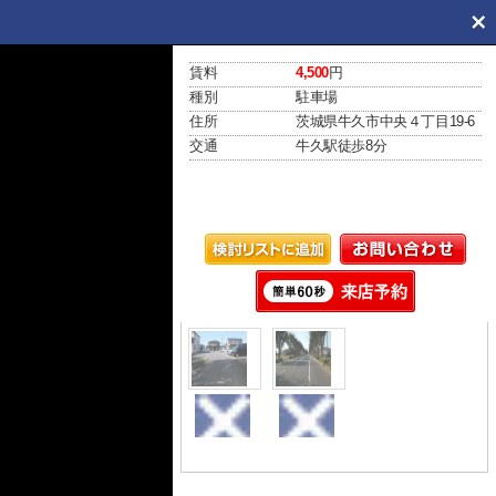
賃料
4,500
円
種別
駐車場
住所
茨城県牛久市中央４丁目19-6
交通
牛久駅
徒歩8分
外観
外観