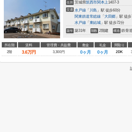
茨城県
筑西市
関本上
1407-3
住所
交通
水戸線
「
川島
」駅 徒歩60分
関東鉄道常総線
「
大田郷
」駅 徒歩
水戸線
「
東結城
」駅 徒歩72分
築31年
2階建
鉄骨
築年
階数
構造
所在階
賃料
管理費・共益費
敷金
礼金
間取り
3.6
万円
0ヶ月
0ヶ月
2階
3,300円
2DK