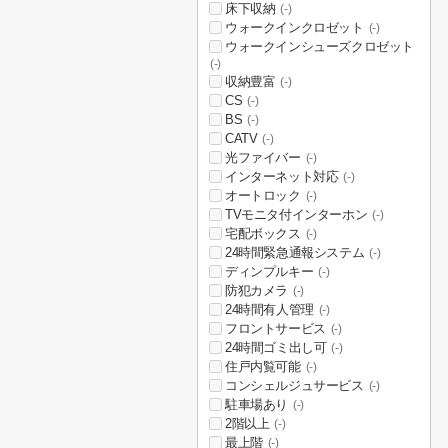
床下収納
(-)
ウォークインクロゼット
(-)
ウォークインシューズクロゼット
(-)
収納豊富
(-)
CS
(-)
BS
(-)
CATV
(-)
光ファイバー
(-)
インターネット対応
(-)
オートロック
(-)
TVモニタ付インターホン
(-)
宅配ボックス
(-)
24時間緊急通報システム
(-)
ディンプルキー
(-)
防犯カメラ
(-)
24時間有人管理
(-)
フロントサービス
(-)
24時間ゴミ出し可
(-)
住戸内覧可能
(-)
コンシェルジュサービス
(-)
駐車場あり
(-)
2階以上
(-)
最上階
(-)