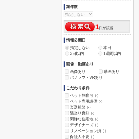
築年数
1
件が該当
情報公開日
指定しない
本日
3日以内
1週間以内
画像・動画あり
画像あり
動画あり
パノラマ・VRあり
こだわり条件
ペット飼育可
(-)
ペット専用設備
(-)
楽器相談
(-)
陽当り良好
(-)
閑静な住宅地
(-)
デザイナーズ
(-)
リノベーション済
(-)
保証人不要
(-)