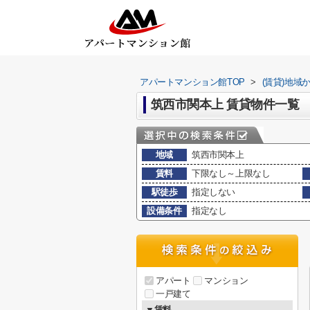
アパートマンション館TOP
>
(賃貸)地域
筑西市関本上 賃貸物件一覧
地域
筑西市関本上
賃料
下限なし～上限なし
駅徒歩
指定しない
設備条件
指定なし
アパート
マンション
一戸建て
▼賃料