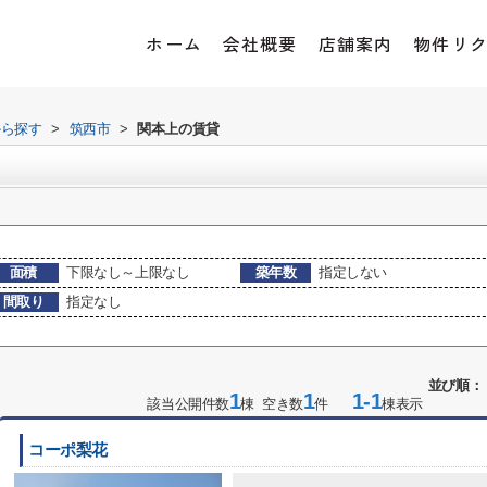
ホーム
会社概要
店舗案内
物件リ
から探す
>
筑西市
>
関本上の賃貸
面積
下限なし～上限なし
築年数
指定しない
間取り
指定なし
並び順：
1
1
1-1
該当公開件数
棟 空き数
件
棟表示
コーポ梨花