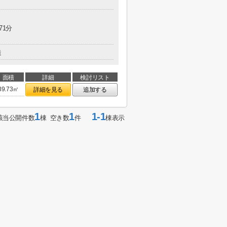
71分
造
面積
詳細
検討リスト
39.73㎡
詳細を見る
追加する
1
1
1-1
該当公開件数
棟 空き数
件
棟表示