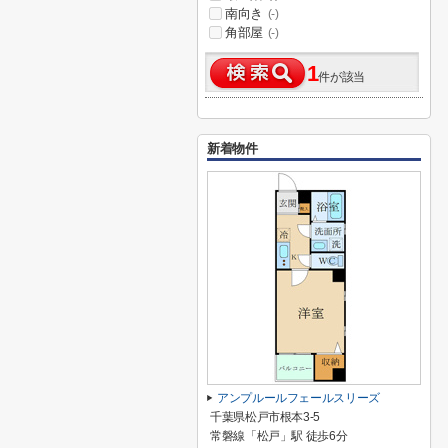
南向き
(-)
角部屋
(-)
1
件が該当
新着物件
アンプルールフェールスリーズ
千葉県松戸市根本3-5
常磐線「松戸」駅 徒歩6分