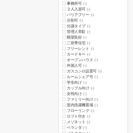
事務所可
(-)
２人入居可
(-)
バリアフリー
(-)
分割可
(-)
分譲タイプ
(-)
管理人常駐
(-)
眺望良好
(-)
二世帯住宅
(-)
フリーレント
(-)
カードキー
(-)
オープンハウス
(-)
外国人可
(-)
ガスコンロ設置可
(-)
ルームシェア可
(-)
学生向け
(-)
カップル向け
(-)
女性向け
(-)
ファミリー向け
(-)
室内洗濯機置場
(-)
フローリング
(-)
ロフト付き
(-)
メゾネット
(-)
ベランダ
(-)