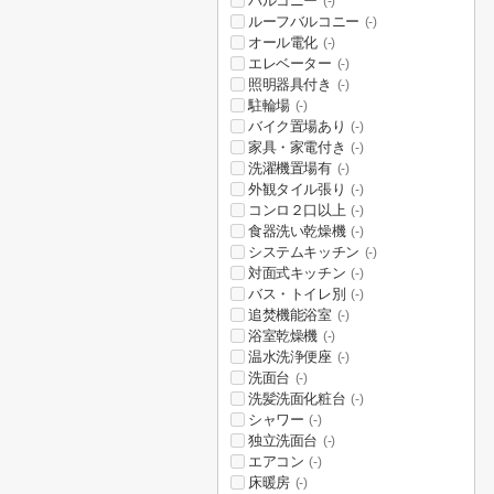
バルコニー
(-)
ルーフバルコニー
(-)
オール電化
(-)
エレベーター
(-)
照明器具付き
(-)
駐輪場
(-)
バイク置場あり
(-)
家具・家電付き
(-)
洗濯機置場有
(-)
外観タイル張り
(-)
コンロ２口以上
(-)
食器洗い乾燥機
(-)
システムキッチン
(-)
対面式キッチン
(-)
バス・トイレ別
(-)
追焚機能浴室
(-)
浴室乾燥機
(-)
温水洗浄便座
(-)
洗面台
(-)
洗髪洗面化粧台
(-)
シャワー
(-)
独立洗面台
(-)
エアコン
(-)
床暖房
(-)