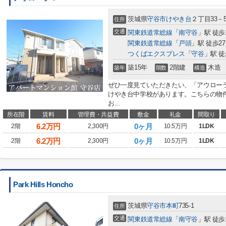
茨城県
守谷市
けやき台
２丁目33－
住所
交通
関東鉄道常総線
「
南守谷
」駅 徒歩
関東鉄道常総線
「
戸頭
」駅 徒歩2
つくばエクスプレス
「
守谷
」駅 徒
築15年
2階建
木造
築年
階数
構造
ぜひ一度見ていただきたい、「アウローラ
けやき台中学校があります。こちらの物
お...
所在階
賃料
管理費・共益費
敷金
礼金
間取り
6.2
万円
0ヶ月
2階
2,300円
10.5万円
1LDK
6.2
万円
0ヶ月
2階
2,300円
10.5万円
1LDK
Park Hills Honcho
茨城県
守谷市
本町
735-1
住所
交通
関東鉄道常総線
「
南守谷
」駅 徒歩