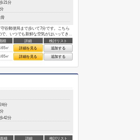
歩21分
1分
鉄骨
イチオシ。守谷郵便局まで歩いて7分です。こちら
で、いつでも新鮮な空気がはいってき...
面積
詳細
検討リスト
8.65㎡
詳細を見る
追加する
8.65㎡
詳細を見る
追加する
24分
7分
歩42分
面積
詳細
検討リスト