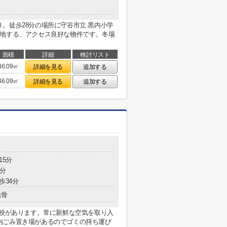
。徒歩28分の場所に守谷市立 黒内小学
立地する、アクセス良好な物件です。冬場
面積
詳細
検討リスト
46.09㎡
詳細を見る
追加する
46.09㎡
詳細を見る
追加する
15分
8分
歩34分
鉄骨
学校があります。常に新鮮な空気を取り入
内ごみ置き場があるのでゴミの持ち運び