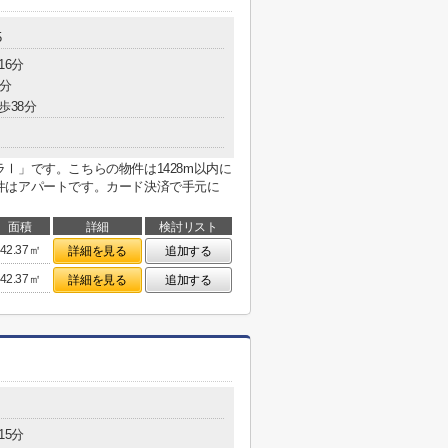
5
16分
7分
歩38分
Ⅰ」です。こちらの物件は1428m以内に
件はアパートです。カード決済で手元に
面積
詳細
検討リスト
42.37㎡
詳細を見る
追加する
42.37㎡
詳細を見る
追加する
15分