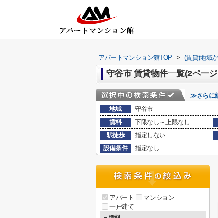
アパートマンション館TOP
>
(賃貸)地域
守谷市 賃貸物件一覧(2ページ
≫さらに
地域
守谷市
賃料
下限なし～上限なし
駅徒歩
指定しない
設備条件
指定なし
アパート
マンション
一戸建て
▼賃料