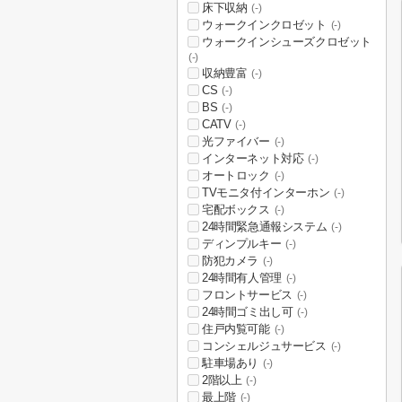
床下収納
(-)
ウォークインクロゼット
(-)
ウォークインシューズクロゼット
(-)
収納豊富
(-)
CS
(-)
BS
(-)
CATV
(-)
光ファイバー
(-)
インターネット対応
(-)
オートロック
(-)
TVモニタ付インターホン
(-)
宅配ボックス
(-)
24時間緊急通報システム
(-)
ディンプルキー
(-)
防犯カメラ
(-)
24時間有人管理
(-)
フロントサービス
(-)
24時間ゴミ出し可
(-)
住戸内覧可能
(-)
コンシェルジュサービス
(-)
駐車場あり
(-)
2階以上
(-)
最上階
(-)