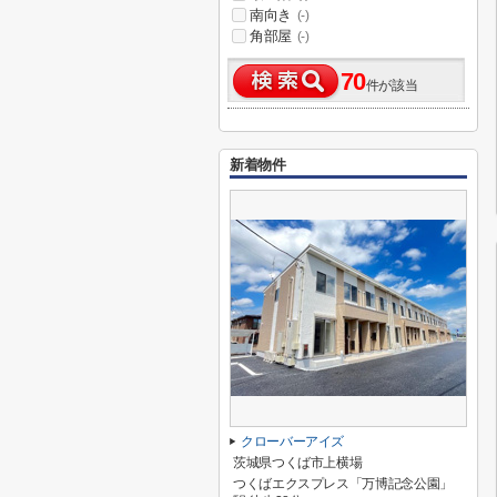
南向き
(-)
角部屋
(-)
70
件が該当
新着物件
クローバーアイズ
茨城県つくば市上横場
つくばエクスプレス「万博記念公園」