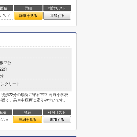
面積
詳細
検討リスト
3.76㎡
詳細を見る
追加する
歩22分
22分
7分
コンクリート
。徒歩22分の場所に守谷市立 高野小学校
が近く、乗車中座席に座りやすいです。
面積
詳細
検討リスト
4.55㎡
詳細を見る
追加する