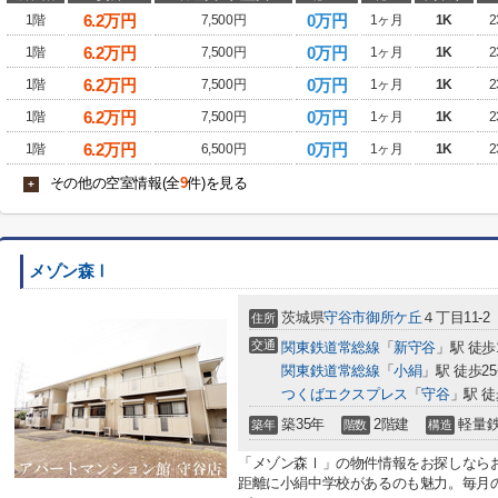
6.2
万円
0万円
1階
7,500円
1ヶ月
1K
2
6.2
万円
0万円
1階
7,500円
1ヶ月
1K
2
6.2
万円
0万円
1階
7,500円
1ヶ月
1K
2
6.2
万円
0万円
1階
7,500円
1ヶ月
1K
2
6.2
万円
0万円
1階
6,500円
1ヶ月
1K
2
その他の空室情報(全
9
件)を見る
+
メゾン森Ⅰ
茨城県
守谷市
御所ケ丘
４丁目11-2
住所
交通
関東鉄道常総線
「
新守谷
」駅 徒歩
関東鉄道常総線
「
小絹
」駅 徒歩2
つくばエクスプレス
「
守谷
」駅 徒
築35年
2階建
軽量
築年
階数
構造
「メゾン森Ⅰ」の物件情報をお探しならお
距離に小絹中学校があるのも魅力。毎月