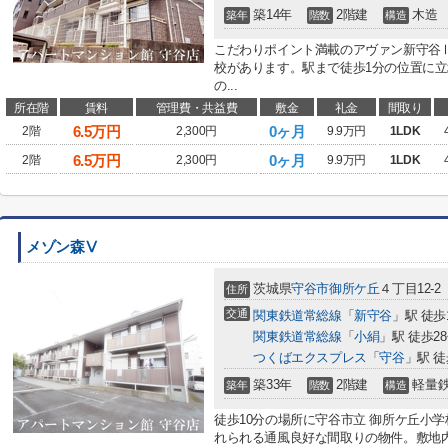
築14年
2階建
木造
築年
階数
構造
こだわりポイント満載のアヴァン新守谷Ⅱ
校があります。駅まで徒歩1分の位置に
の...
所在階
賃料
管理費・共益費
敷金
礼金
間取り
6.5
万円
0ヶ月
2階
2,300円
9.9万円
1LDK
6.5
万円
0ヶ月
2階
2,300円
9.9万円
1LDK
メゾン森Ⅴ
茨城県
守谷市
御所ケ丘
４丁目12-2
住所
交通
関東鉄道常総線
「
新守谷
」駅 徒歩
関東鉄道常総線
「
小絹
」駅 徒歩2
つくばエクスプレス
「
守谷
」駅 徒
築33年
2階建
軽量
築年
階数
構造
徒歩10分の場所に守谷市立 御所ケ丘小
れられる通風良好な間取りの物件。敷地