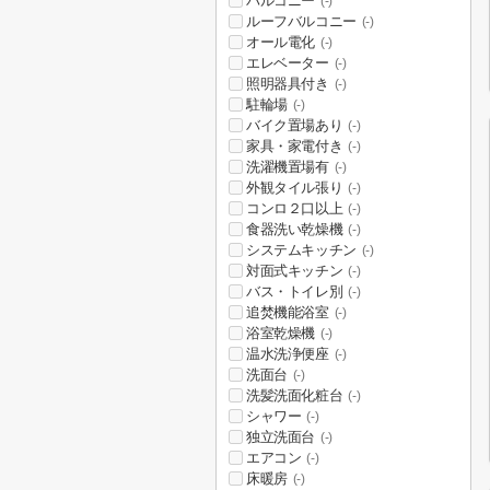
バルコニー
(-)
ルーフバルコニー
(-)
オール電化
(-)
エレベーター
(-)
照明器具付き
(-)
駐輪場
(-)
バイク置場あり
(-)
家具・家電付き
(-)
洗濯機置場有
(-)
外観タイル張り
(-)
コンロ２口以上
(-)
食器洗い乾燥機
(-)
システムキッチン
(-)
対面式キッチン
(-)
バス・トイレ別
(-)
追焚機能浴室
(-)
浴室乾燥機
(-)
温水洗浄便座
(-)
洗面台
(-)
洗髪洗面化粧台
(-)
シャワー
(-)
独立洗面台
(-)
エアコン
(-)
床暖房
(-)