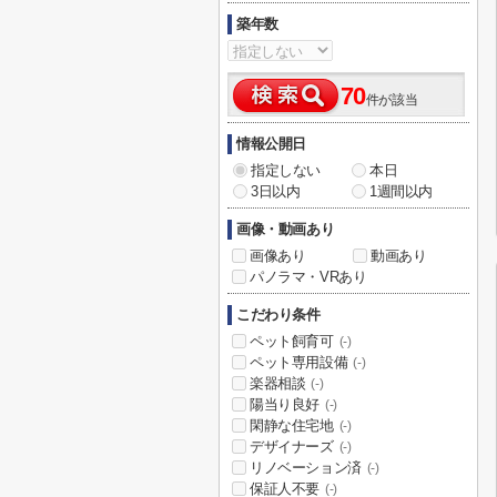
築年数
70
件が該当
情報公開日
指定しない
本日
3日以内
1週間以内
画像・動画あり
画像あり
動画あり
パノラマ・VRあり
こだわり条件
ペット飼育可
(-)
ペット専用設備
(-)
楽器相談
(-)
陽当り良好
(-)
閑静な住宅地
(-)
デザイナーズ
(-)
リノベーション済
(-)
保証人不要
(-)