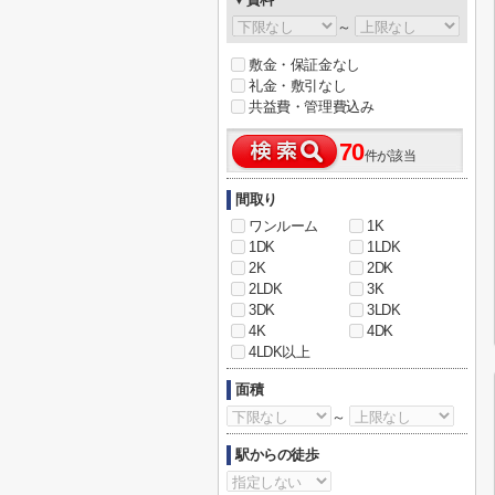
～
敷金・保証金なし
礼金・敷引なし
共益費・管理費込み
70
件が該当
間取り
ワンルーム
1K
1DK
1LDK
2K
2DK
2LDK
3K
3DK
3LDK
4K
4DK
4LDK以上
面積
～
駅からの徒歩