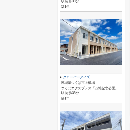
駅 徒歩38分
築1年
クローバーアイズ
茨城県つくば市上横場
つくばエクスプレス「万博記念公園」
駅 徒歩38分
築1年