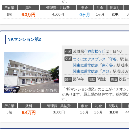
が...
所在階
賃料
管理費・共益費
敷金
礼金
間取り
6.3
万円
0ヶ月
1階
4,500円
1ヶ月
2DK
5
NKマンション第2
茨城県
守谷市
松ケ丘
２丁目4-8
住所
交通
つくばエクスプレス
「
守谷
」駅 徒
関東鉄道常総線
「
南守谷
」駅 徒歩
関東鉄道常総線
「
戸頭
」駅 徒歩3
築34年
3階建
鉄筋
築年
階数
構造
「NKマンション第2」のここがイチオシ
があります。最上階の物件です。始発駅
守...
所在階
賃料
管理費・共益費
敷金
礼金
間取り
6.4
万円
3階
3,000円
1ヶ月
1ヶ月
1LDK
4