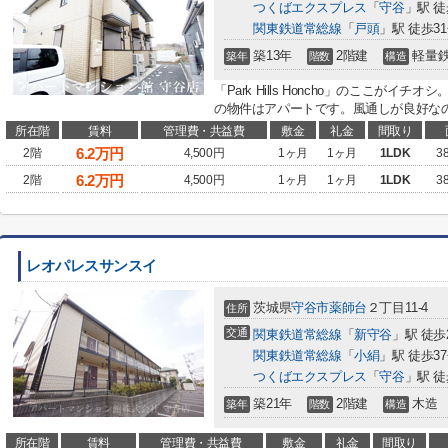
つくばエクスプレス
「
守谷
」駅 徒
関東鉄道常総線
「
戸頭
」駅 徒歩3
築13年
2階建
軽量
築年
階数
構造
「Park Hills Honcho」のここが
の物件はアパートです。風通しが良好なの
所在階
賃料
管理費・共益費
敷金
礼金
間取り
6.2
万円
2階
4,500円
1ヶ月
1ヶ月
1LDK
3
6.2
万円
2階
4,500円
1ヶ月
1ヶ月
1LDK
3
レオパレスサンスイ
茨城県
守谷市
薬師台
２丁目11-4
住所
交通
関東鉄道常総線
「
新守谷
」駅 徒歩
関東鉄道常総線
「
小絹
」駅 徒歩3
つくばエクスプレス
「
守谷
」駅 徒
築21年
2階建
木造
築年
階数
構造
所在階
賃料
管理費・共益費
敷金
礼金
間取り