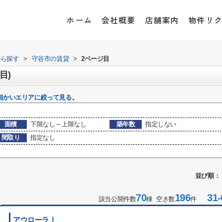
ホーム
会社概要
店舗案内
物件リ
から探す
>
守谷市の賃貸
>
2ページ目
目)
細かいエリアに絞って見る。
面積
下限なし～上限なし
築年数
指定しない
間取り
指定なし
並び順：
70
196
31-
該当公開件数
棟 空き数
件
アウローラⅠ