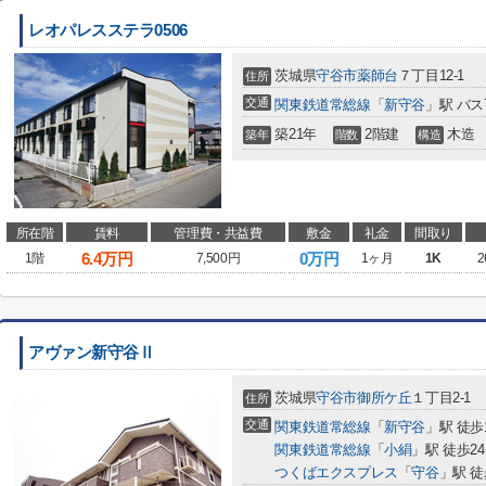
レオパレスステラ0506
茨城県
守谷市
薬師台
７丁目12-1
住所
交通
関東鉄道常総線
「
新守谷
」駅 バス
築21年
2階建
木造
築年
階数
構造
所在階
賃料
管理費・共益費
敷金
礼金
間取り
6.4
万円
0万円
1階
7,500円
1ヶ月
1K
2
アヴァン新守谷Ⅱ
茨城県
守谷市
御所ケ丘
１丁目2-1
住所
交通
関東鉄道常総線
「
新守谷
」駅 徒歩
関東鉄道常総線
「
小絹
」駅 徒歩2
つくばエクスプレス
「
守谷
」駅 徒