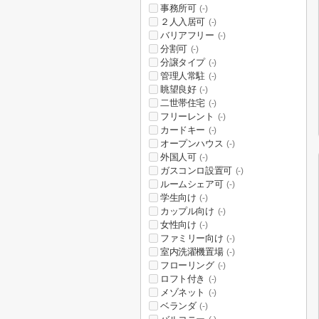
事務所可
(-)
２人入居可
(-)
バリアフリー
(-)
分割可
(-)
分譲タイプ
(-)
管理人常駐
(-)
眺望良好
(-)
二世帯住宅
(-)
フリーレント
(-)
カードキー
(-)
オープンハウス
(-)
外国人可
(-)
ガスコンロ設置可
(-)
ルームシェア可
(-)
学生向け
(-)
カップル向け
(-)
女性向け
(-)
ファミリー向け
(-)
室内洗濯機置場
(-)
フローリング
(-)
ロフト付き
(-)
メゾネット
(-)
ベランダ
(-)