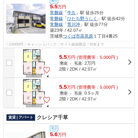
敷0
5.5
万円
常磐線
「
牛久
」駅 徒歩25分
常磐線
「
ひたち野うしく
」駅 徒歩42分
常磐線
「
荒川沖
」駅 徒歩77分
築23年 / 42.07㎡
茨城県
つくば市
高見原
１丁目4番25
◇15000円！キャッシュバック◇サイト経由限定！8/末まで
5.5
万
円
(管理費等：5,000円 )
2万円
敷金
-
礼金
2階 / 2DK / 42.07㎡
5.5
万
円
(管理費等：5,000円 )
0.5ヶ月
敷金
-
礼金
2階 / 2DK / 42.07㎡
クレシア千草
賃貸 | アパート
礼0
5.6
万円