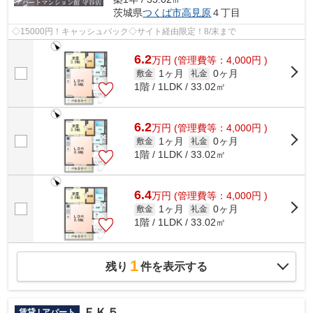
茨城県
つくば市
高見原
４丁目
◇15000円！キャッシュバック◇サイト経由限定！8/末まで
6.2
万
円
(管理費等：4,000円 )
1ヶ月
0ヶ月
敷金
礼金
1階 / 1LDK / 33.02㎡
6.2
万
円
(管理費等：4,000円 )
1ヶ月
0ヶ月
敷金
礼金
1階 / 1LDK / 33.02㎡
6.4
万
円
(管理費等：4,000円 )
1ヶ月
0ヶ月
敷金
礼金
1階 / 1LDK / 33.02㎡
1
残り
件を表示する
ＦＫ５
賃貸 | アパート