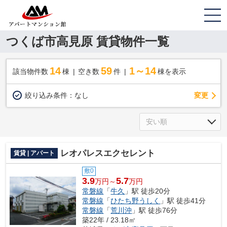
つくば市高見原 賃貸物件一覧
14
59
1～14
該当物件数
棟
空き数
件
棟を表示
変更
絞り込み条件：
なし
レオパレスエクセレント
賃貸 | アパート
敷0
3.9
5.7
万円～
万円
常磐線
「
牛久
」駅 徒歩20分
常磐線
「
ひたち野うしく
」駅 徒歩41分
常磐線
「
荒川沖
」駅 徒歩76分
築22年 / 23.18㎡