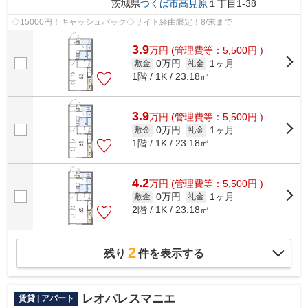
茨城県
つくば市
高見原
１丁目1-38
◇15000円！キャッシュバック◇サイト経由限定！8/末まで
3.9
万
円
(管理費等：5,500円 )
0万円
1ヶ月
敷金
礼金
1階 / 1K / 23.18㎡
3.9
万
円
(管理費等：5,500円 )
0万円
1ヶ月
敷金
礼金
1階 / 1K / 23.18㎡
4.2
万
円
(管理費等：5,500円 )
0万円
1ヶ月
敷金
礼金
2階 / 1K / 23.18㎡
2
残り
件を表示する
レオパレスマニエ
賃貸 | アパート