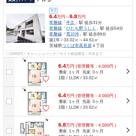
礼0
6.4
6.8
万円～
万円
常磐線
「
牛久
」駅 徒歩31分
常磐線
「
ひたち野うしく
」駅 徒歩54分
常磐線
「
荒川沖
」駅 徒歩89分
築1年 / 33.02㎡～44.61㎡
茨城県
つくば市
高見原
４丁目
◇15000円！キャッシュバック◇サイト経由限定！8/末まで
6.4
万
円
(管理費等：4,000円 )
1ヶ月
0ヶ月
敷金
礼金
1階 / 1LDK / 33.02㎡
6.4
万
円
(管理費等：4,000円 )
1ヶ月
0ヶ月
敷金
礼金
1階 / 1LDK / 33.02㎡
6.8
万
円
(管理費等：4,000円 )
1ヶ月
0ヶ月
敷金
礼金