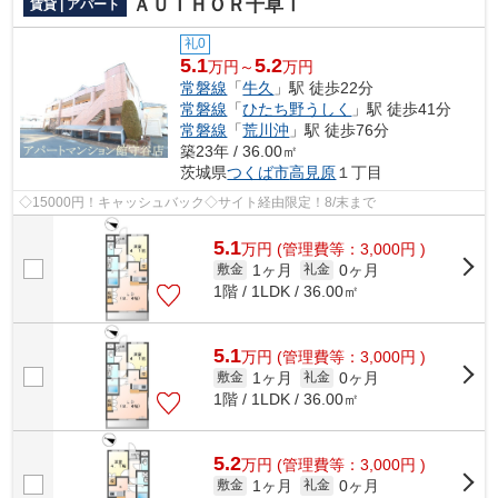
ＡＵＴＨＯＲ千草Ⅰ
賃貸 | アパート
礼0
5.1
5.2
万円～
万円
常磐線
「
牛久
」駅 徒歩22分
常磐線
「
ひたち野うしく
」駅 徒歩41分
常磐線
「
荒川沖
」駅 徒歩76分
築23年 / 36.00㎡
茨城県
つくば市
高見原
１丁目
◇15000円！キャッシュバック◇サイト経由限定！8/末まで
5.1
万
円
(管理費等：3,000円 )
1ヶ月
0ヶ月
敷金
礼金
1階 / 1LDK / 36.00㎡
5.1
万
円
(管理費等：3,000円 )
1ヶ月
0ヶ月
敷金
礼金
1階 / 1LDK / 36.00㎡
5.2
万
円
(管理費等：3,000円 )
1ヶ月
0ヶ月
敷金
礼金