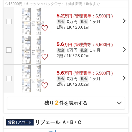
◇15000円！キャッシュバック◇サイト経由限定！8/末まで
5.2
万
円
(管理費等：5,500円 )
0万円
1ヶ月
敷金
礼金
1階 / 1K / 23.61㎡
5.6
万
円
(管理費等：5,500円 )
0万円
1ヶ月
敷金
礼金
2階 / 1K / 28.02㎡
5.6
万
円
(管理費等：5,500円 )
0万円
1ヶ月
敷金
礼金
2階 / 1K / 28.02㎡
2
残り
件を表示する
リブェール Ａ･Ｂ･Ｃ
賃貸 | アパート