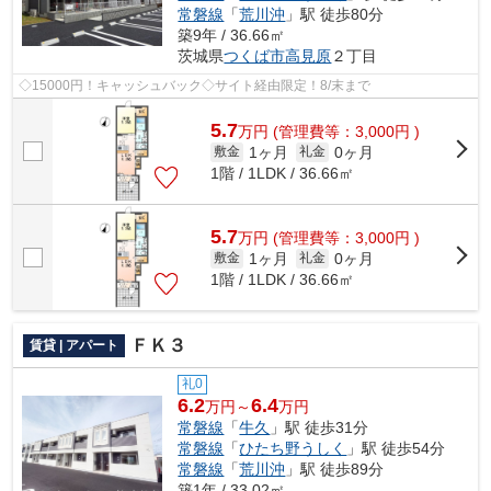
常磐線
「
荒川沖
」駅 徒歩80分
築9年 / 36.66㎡
茨城県
つくば市
高見原
２丁目
◇15000円！キャッシュバック◇サイト経由限定！8/末まで
5.7
万
円
(管理費等：3,000円 )
1ヶ月
0ヶ月
敷金
礼金
1階 / 1LDK / 36.66㎡
5.7
万
円
(管理費等：3,000円 )
1ヶ月
0ヶ月
敷金
礼金
1階 / 1LDK / 36.66㎡
ＦＫ３
賃貸 | アパート
礼0
6.2
6.4
万円～
万円
常磐線
「
牛久
」駅 徒歩31分
常磐線
「
ひたち野うしく
」駅 徒歩54分
常磐線
「
荒川沖
」駅 徒歩89分
築1年 / 33.02㎡