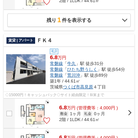
2階 / 1LDK / 44.61㎡
1
残り
件を表示する
ＦＫ４
賃貸 | アパート
礼0
6.8
万円
常磐線
「
牛久
」駅 徒歩31分
常磐線
「
ひたち野うしく
」駅 徒歩54分
常磐線
「
荒川沖
」駅 徒歩89分
築1年 / 44.61㎡
茨城県
つくば市
高見原
４丁目
◇15000円！キャッシュバック◇サイト経由限定！8/末まで
6.8
万
円
(管理費等：4,000円 )
1ヶ月
0ヶ月
敷金
礼金
2階 / 1LDK / 44.61㎡
6.8
万
円
(管理費等：4,000円 )