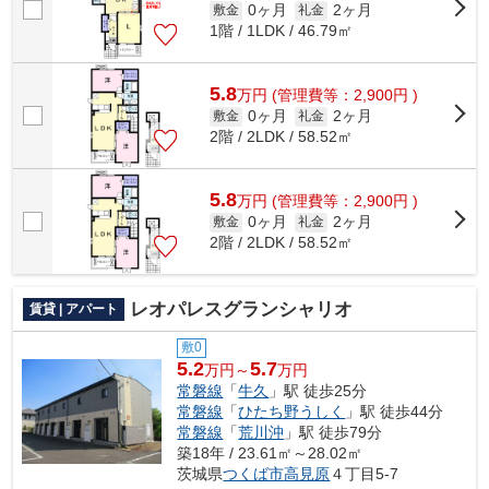
0ヶ月
2ヶ月
敷金
礼金
1階 / 1LDK / 46.79㎡
5.8
万
円
(管理費等：2,900円 )
0ヶ月
2ヶ月
敷金
礼金
2階 / 2LDK / 58.52㎡
5.8
万
円
(管理費等：2,900円 )
0ヶ月
2ヶ月
敷金
礼金
2階 / 2LDK / 58.52㎡
レオパレスグランシャリオ
賃貸 | アパート
敷0
5.2
5.7
万円～
万円
常磐線
「
牛久
」駅 徒歩25分
常磐線
「
ひたち野うしく
」駅 徒歩44分
常磐線
「
荒川沖
」駅 徒歩79分
築18年 / 23.61㎡～28.02㎡
茨城県
つくば市
高見原
４丁目5-7