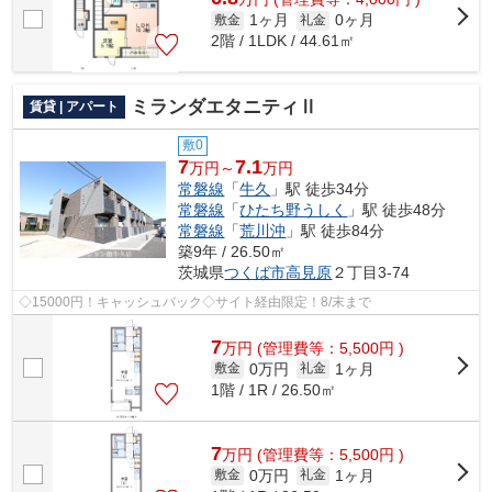
1ヶ月
0ヶ月
敷金
礼金
2階 / 1LDK / 44.61㎡
ミランダエタニティⅡ
賃貸 | アパート
敷0
7
7.1
万円～
万円
常磐線
「
牛久
」駅 徒歩34分
常磐線
「
ひたち野うしく
」駅 徒歩48分
常磐線
「
荒川沖
」駅 徒歩84分
築9年 / 26.50㎡
茨城県
つくば市
高見原
２丁目3-74
◇15000円！キャッシュバック◇サイト経由限定！8/末まで
7
万
円
(管理費等：5,500円 )
0万円
1ヶ月
敷金
礼金
1階 / 1R / 26.50㎡
7
万
円
(管理費等：5,500円 )
0万円
1ヶ月
敷金
礼金