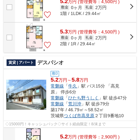
5.2
万
円
(管理費等：4,500円 )
0ヶ月
2万円
敷金
礼金
1階 / 1LDK / 29.44㎡
5.3
万
円
(管理費等：4,500円 )
0ヶ月
2万円
敷金
礼金
2階 / 1R / 29.44㎡
デスパシオ
賃貸 | アパート
敷0
5.2
5.8
万円～
万円
常磐線
「
牛久
」駅 バス15分 「高見
原」 停歩6分
常磐線
「
ひたち野うしく
」駅 徒歩47分
常磐線
「
荒川沖
」駅 徒歩79分
築17年 / 46.79㎡～58.52㎡
茨城県
つくば市
高見原
２丁目9番地10
◇15000円！キャッシュバック◇サイト経由限定！8/末まで
5.2
万
円
(管理費等：2,900円 )