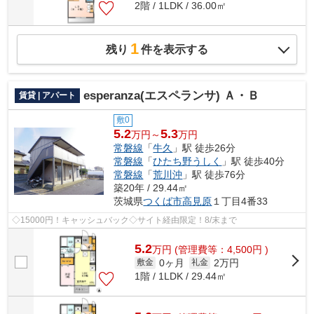
2階 / 1LDK / 36.00㎡
1
残り
件を表示する
esperanza(エスペランサ) Ａ・Ｂ
賃貸 | アパート
敷0
5.2
5.3
万円～
万円
常磐線
「
牛久
」駅 徒歩26分
常磐線
「
ひたち野うしく
」駅 徒歩40分
常磐線
「
荒川沖
」駅 徒歩76分
築20年 / 29.44㎡
茨城県
つくば市
高見原
１丁目4番33
◇15000円！キャッシュバック◇サイト経由限定！8/末まで
5.2
万
円
(管理費等：4,500円 )
0ヶ月
2万円
敷金
礼金
1階 / 1LDK / 29.44㎡