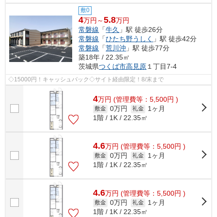
敷0
4
5.8
万円～
万円
常磐線
「
牛久
」駅 徒歩26分
常磐線
「
ひたち野うしく
」駅 徒歩42分
常磐線
「
荒川沖
」駅 徒歩77分
築18年 / 22.35㎡
茨城県
つくば市
高見原
１丁目7-4
◇15000円！キャッシュバック◇サイト経由限定！8/末まで
4
万
円
(管理費等：5,500円 )
0万円
1ヶ月
敷金
礼金
1階 / 1K / 22.35㎡
4.6
万
円
(管理費等：5,500円 )
0万円
1ヶ月
敷金
礼金
1階 / 1K / 22.35㎡
4.6
万
円
(管理費等：5,500円 )
0万円
1ヶ月
敷金
礼金
1階 / 1K / 22.35㎡