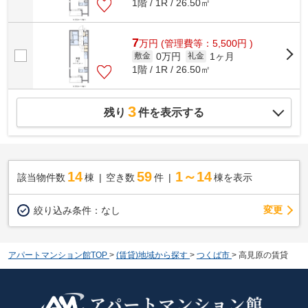
1階 / 1R / 26.50㎡
7
万
円
(管理費等：5,500円 )
0万円
1ヶ月
敷金
礼金
1階 / 1R / 26.50㎡
3
残り
件を表示する
14
59
1～14
該当物件数
棟
空き数
件
棟を表示
変更
絞り込み条件：
なし
アパートマンション館TOP
>
(賃貸)地域から探す
>
つくば市
>
高見原の賃貸