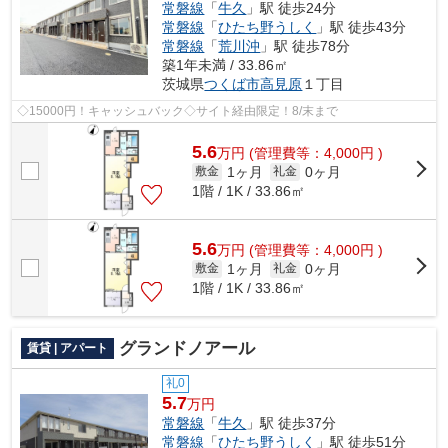
常磐線
「
牛久
」駅 徒歩24分
常磐線
「
ひたち野うしく
」駅 徒歩43分
常磐線
「
荒川沖
」駅 徒歩78分
築1年未満 / 33.86㎡
茨城県
つくば市
高見原
１丁目
◇15000円！キャッシュバック◇サイト経由限定！8/末まで
5.6
万
円
(管理費等：4,000円 )
1ヶ月
0ヶ月
敷金
礼金
1階 / 1K / 33.86㎡
5.6
万
円
(管理費等：4,000円 )
1ヶ月
0ヶ月
敷金
礼金
1階 / 1K / 33.86㎡
グランドノアール
賃貸 | アパート
礼0
5.7
万円
常磐線
「
牛久
」駅 徒歩37分
常磐線
「
ひたち野うしく
」駅 徒歩51分