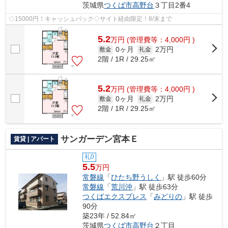
茨城県
つくば市
高野台
３丁目2番4
◇15000円！キャッシュバック◇サイト経由限定！8/末まで
5.2
万
円
(管理費等：4,000円 )
0ヶ月
2万円
敷金
礼金
2階 / 1R / 29.25㎡
5.2
万
円
(管理費等：4,000円 )
0ヶ月
2万円
敷金
礼金
2階 / 1R / 29.25㎡
サンガーデン宮本Ｅ
賃貸 | アパート
礼0
5.5
万円
常磐線
「
ひたち野うしく
」駅 徒歩60分
常磐線
「
荒川沖
」駅 徒歩63分
つくばエクスプレス
「
みどりの
」駅 徒歩
90分
築23年 / 52.84㎡
茨城県
つくば市
高野台
２丁目