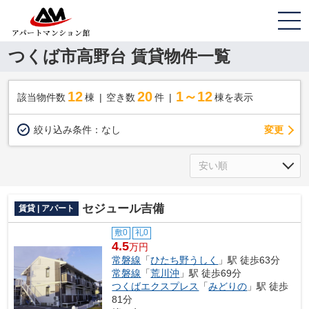
つくば市高野台 賃貸物件一覧
12
20
1～12
該当物件数
棟
空き数
件
棟を表示
変更
絞り込み条件：
なし
セジュール吉備
賃貸 | アパート
敷0
礼0
4.5
万円
常磐線
「
ひたち野うしく
」駅 徒歩63分
常磐線
「
荒川沖
」駅 徒歩69分
つくばエクスプレス
「
みどりの
」駅 徒歩
81分