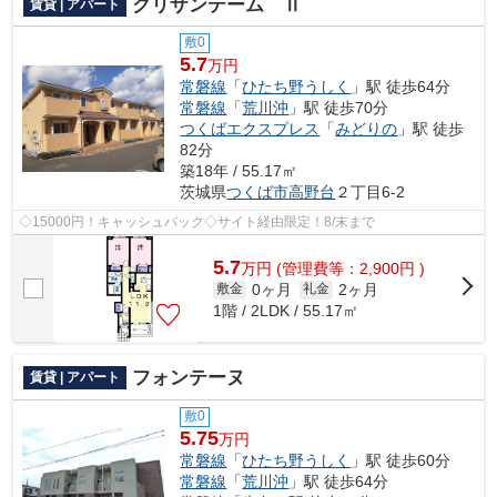
クリザンテーム Ⅱ
賃貸 | アパート
敷0
5.7
万円
常磐線
「
ひたち野うしく
」駅 徒歩64分
常磐線
「
荒川沖
」駅 徒歩70分
つくばエクスプレス
「
みどりの
」駅 徒歩
82分
築18年 / 55.17㎡
茨城県
つくば市
高野台
２丁目6-2
◇15000円！キャッシュバック◇サイト経由限定！8/末まで
5.7
万
円
(管理費等：2,900円 )
0ヶ月
2ヶ月
敷金
礼金
1階 / 2LDK / 55.17㎡
フォンテーヌ
賃貸 | アパート
敷0
5.75
万円
常磐線
「
ひたち野うしく
」駅 徒歩60分
常磐線
「
荒川沖
」駅 徒歩64分