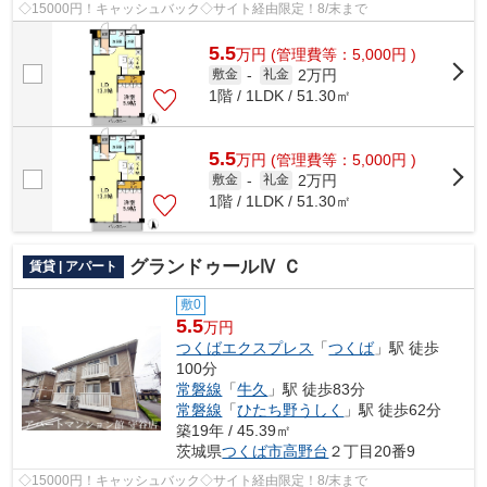
◇15000円！キャッシュバック◇サイト経由限定！8/末まで
5.5
万
円
(管理費等：5,000円 )
2万円
敷金
-
礼金
1階 / 1LDK / 51.30㎡
5.5
万
円
(管理費等：5,000円 )
2万円
敷金
-
礼金
1階 / 1LDK / 51.30㎡
グランドゥールⅣ Ｃ
賃貸 | アパート
敷0
5.5
万円
つくばエクスプレス
「
つくば
」駅 徒歩
100分
常磐線
「
牛久
」駅 徒歩83分
常磐線
「
ひたち野うしく
」駅 徒歩62分
築19年 / 45.39㎡
茨城県
つくば市
高野台
２丁目20番9
◇15000円！キャッシュバック◇サイト経由限定！8/末まで