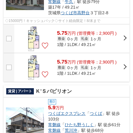
常磐線
「
牛久
」駅 徒歩79分
築17年 / 49.21㎡
茨城県
つくば市
高野台
３丁目2-8
◇15000円！キャッシュバック◇サイト経由限定！8/末まで
5.75
万
円
(管理費等：2,900円 )
0ヶ月
1ヶ月
敷金
礼金
1階 / 1LDK / 49.21㎡
5.75
万
円
(管理費等：2,900円 )
0ヶ月
1ヶ月
敷金
礼金
1階 / 1LDK / 49.21㎡
Ｋ'Ｓパビリオン
賃貸 | アパート
敷0
5.9
万円
つくばエクスプレス
「
つくば
」駅 徒歩
103分
常磐線
「
ひたち野うしく
」駅 徒歩61分
常磐線
「
荒川沖
」駅 徒歩68分