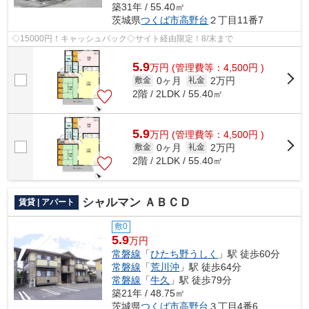
築31年 / 55.40㎡
茨城県
つくば市
高野台
２丁目11番7
◇15000円！キャッシュバック◇サイト経由限定！8/末まで
5.9
万
円
(管理費等：4,500円 )
0ヶ月
2万円
敷金
礼金
2階 / 2LDK / 55.40㎡
5.9
万
円
(管理費等：4,500円 )
0ヶ月
2万円
敷金
礼金
2階 / 2LDK / 55.40㎡
シャルマン ＡＢＣＤ
賃貸 | アパート
敷0
5.9
万円
常磐線
「
ひたち野うしく
」駅 徒歩60分
常磐線
「
荒川沖
」駅 徒歩64分
常磐線
「
牛久
」駅 徒歩79分
築21年 / 48.75㎡
茨城県
つくば市
高野台
３丁目4番6