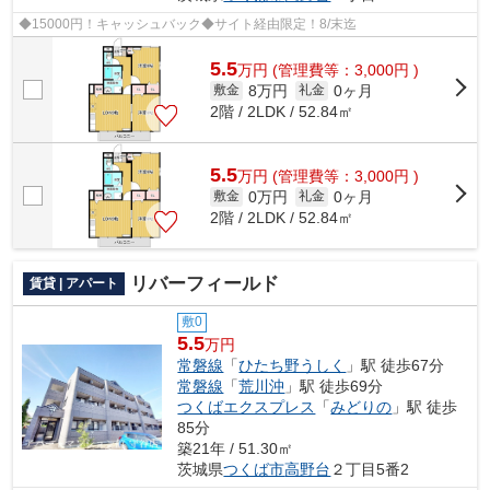
◆15000円！キャッシュバック◆サイト経由限定！8/末迄
5.5
万
円
(管理費等：3,000円 )
8万円
0ヶ月
敷金
礼金
2階 / 2LDK / 52.84㎡
5.5
万
円
(管理費等：3,000円 )
0万円
0ヶ月
敷金
礼金
2階 / 2LDK / 52.84㎡
リバーフィールド
賃貸 | アパート
敷0
5.5
万円
常磐線
「
ひたち野うしく
」駅 徒歩67分
常磐線
「
荒川沖
」駅 徒歩69分
つくばエクスプレス
「
みどりの
」駅 徒歩
85分
築21年 / 51.30㎡
茨城県
つくば市
高野台
２丁目5番2