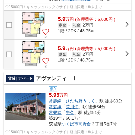
◇15000円！キャッシュバック◇サイト経由限定！8/末まで
5.9
万
円
(管理費等：5,000円 )
2万円
敷金
-
礼金
1階 / 2DK / 48.75㎡
5.9
万
円
(管理費等：5,000円 )
2万円
敷金
-
礼金
1階 / 2DK / 48.75㎡
アヴァンティ Ⅰ
賃貸 | アパート
敷0
5.95
万円
常磐線
「
ひたち野うしく
」駅 徒歩60分
常磐線
「
荒川沖
」駅 徒歩64分
常磐線
「
牛久
」駅 徒歩81分
築19年 / 60.17㎡
茨城県
つくば市
高野台
３丁目5番7号
◇15000円！キャッシュバック◇サイト経由限定！8/末まで