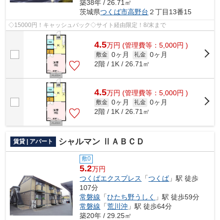
築38年 / 26.71㎡
茨城県
つくば市
高野台
２丁目13番15
◇15000円！キャッシュバック◇サイト経由限定！8/末まで
4.5
万
円
(管理費等：5,000円 )
0ヶ月
0ヶ月
敷金
礼金
2階 / 1K / 26.71㎡
4.5
万
円
(管理費等：5,000円 )
0ヶ月
0ヶ月
敷金
礼金
2階 / 1K / 26.71㎡
シャルマン ⅡＡＢＣＤ
賃貸 | アパート
敷0
5.2
万円
つくばエクスプレス
「
つくば
」駅 徒歩
107分
常磐線
「
ひたち野うしく
」駅 徒歩59分
常磐線
「
荒川沖
」駅 徒歩64分
築20年 / 29.25㎡