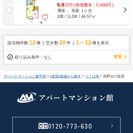
6.8
万
円
(管理費等：5,000円 )
1ヶ月
敷金
-
礼金
1階 / 1LDK / 46.57㎡
12
20
1～12
該当物件数
棟
空き数
件
棟を表示
変更
絞り込み条件：
なし
アパートマンション館TOP
>
(賃貸)地域から探す
>
つくば市
>
高野台の賃貸
0120-773-630