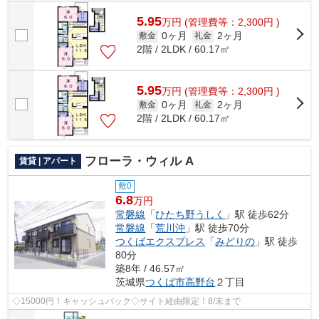
5.95
万
円
(管理費等：2,300円 )
0ヶ月
2ヶ月
敷金
礼金
2階 / 2LDK / 60.17㎡
5.95
万
円
(管理費等：2,300円 )
0ヶ月
2ヶ月
敷金
礼金
2階 / 2LDK / 60.17㎡
フローラ・ウィル A
賃貸 | アパート
敷0
6.8
万円
常磐線
「
ひたち野うしく
」駅 徒歩62分
常磐線
「
荒川沖
」駅 徒歩70分
つくばエクスプレス
「
みどりの
」駅 徒歩
80分
築8年 / 46.57㎡
茨城県
つくば市
高野台
２丁目
◇15000円！キャッシュバック◇サイト経由限定！8/末まで