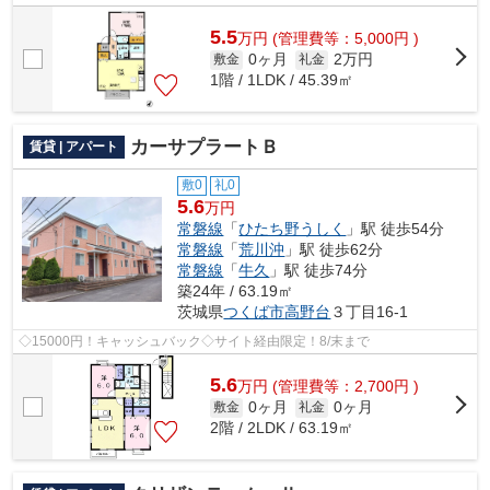
5.5
万
円
(管理費等：5,000円 )
0ヶ月
2万円
敷金
礼金
1階 / 1LDK / 45.39㎡
カーサプラートＢ
賃貸 | アパート
敷0
礼0
5.6
万円
常磐線
「
ひたち野うしく
」駅 徒歩54分
常磐線
「
荒川沖
」駅 徒歩62分
常磐線
「
牛久
」駅 徒歩74分
築24年 / 63.19㎡
茨城県
つくば市
高野台
３丁目16-1
◇15000円！キャッシュバック◇サイト経由限定！8/末まで
5.6
万
円
(管理費等：2,700円 )
0ヶ月
0ヶ月
敷金
礼金
2階 / 2LDK / 63.19㎡