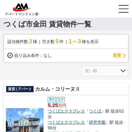
つくば市金田 賃貸物件一覧
3
5
1～3
該当物件数
棟
空き数
件
棟を表示
変更
絞り込み条件：
なし
カルム・コリーヌⅡ
賃貸 | アパート
敷0
礼0
5.25
万円
つくばエクスプレス
「
つくば
」駅 徒歩52
分
つくばエクスプレス
「
研究学園
」駅 徒歩
90分