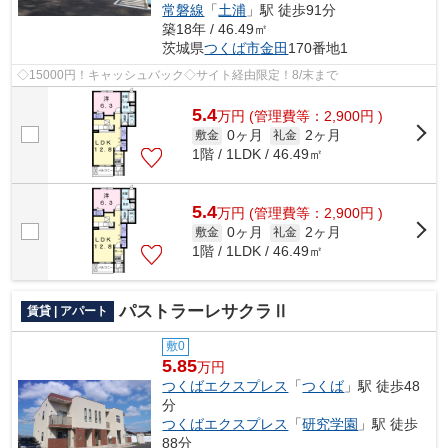
常磐線
「
土浦
」駅 徒歩91分
築18年 / 46.49㎡
茨城県
つくば市
金田
170番地1
◇15000円！キャッシュバック◇サイト経由限定！8/末まで
5.4
万
円
(管理費等：2,900円 )
0ヶ月
2ヶ月
敷金
礼金
1階 / 1LDK / 46.49㎡
5.4
万
円
(管理費等：2,900円 )
0ヶ月
2ヶ月
敷金
礼金
1階 / 1LDK / 46.49㎡
パストラーレサクラⅡ
賃貸 | アパート
敷0
5.85
万円
つくばエクスプレス
「
つくば
」駅 徒歩48
分
つくばエクスプレス
「
研究学園
」駅 徒歩
88分