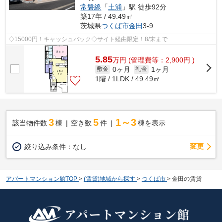
常磐線
「
土浦
」駅 徒歩92分
築17年 / 49.49㎡
茨城県
つくば市
金田
3-9
◇15000円！キャッシュバック◇サイト経由限定！8/末まで
5.85
万
円
(管理費等：2,900円 )
0ヶ月
1ヶ月
敷金
礼金
1階 / 1LDK / 49.49㎡
3
5
1～3
該当物件数
棟
空き数
件
棟を表示
変更
絞り込み条件：
なし
アパートマンション館TOP
>
(賃貸)地域から探す
>
つくば市
>
金田の賃貸