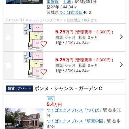
常磐線
「
土浦
」駅 徒歩91分
築22年 / 44.34㎡
茨城県
つくば市
金田
46-2
◇15000円！キャッシュバック◇サイト経由限定！8/末まで
5.25
万
円
(管理費等：3,300円 )
0ヶ月
0ヶ月
敷金
礼金
1階 / 2DK / 44.34㎡
5.25
万
円
(管理費等：3,300円 )
0ヶ月
0ヶ月
敷金
礼金
1階 / 2DK / 44.34㎡
ボンヌ・シャンス・ガーデンＣ
賃貸 | アパート
敷0
5.4
万円
つくばエクスプレス
「
つくば
」駅 徒歩51
分
つくばエクスプレス
「
研究学園
」駅 徒歩
87分