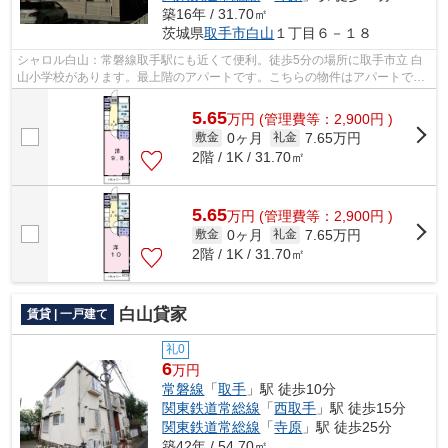
築16年 / 31.70㎡
茨城県
取手市
白山
１丁目６－１８
シャロル白山：常磐線取手駅にも近くて便利。徒歩5分の場所に取手市立 白
山小学校があります。最上階のアパートです。こちらの物件はアパートで
す。取手市の常磐線取手近くが快適に過...
5.65
万
円
(管理費等：2,900円 )
0ヶ月
7.65万円
敷金
礼金
2階 / 1K / 31.70㎡
5.65
万
円
(管理費等：2,900円 )
0ヶ月
7.65万円
敷金
礼金
2階 / 1K / 31.70㎡
白山貸家
賃貸 | 一戸建て
礼0
6
万円
常磐線
「
取手
」駅 徒歩10分
関東鉄道常総線
「
西取手
」駅 徒歩15分
関東鉄道常総線
「
寺原
」駅 徒歩25分
築42年 / 54.70㎡