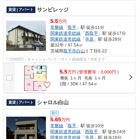
サンビレッジ
賃貸 | アパート
5.5
万円
常磐線
「
取手
」駅 徒歩11分
関東鉄道常総線
「
西取手
」駅 徒歩17分
関東鉄道常総線
「
寺原
」駅 徒歩28分
築32年 / 47.54㎡
茨城県
取手市
白山
１丁目6-22
◇15000円！キャッシュバック◇サイト経由限定！8/末まで
5.5
万
円
(管理費等：3,000円 )
1ヶ月
1ヶ月
敷金
礼金
1階 / 3DK / 47.54㎡
シャロル白山
賃貸 | アパート
敷0
5.65
万円
常磐線
「
取手
」駅 徒歩10分
関東鉄道常総線
「
西取手
」駅 徒歩14分
関東鉄道常総線
「
寺原
」駅 徒歩19分