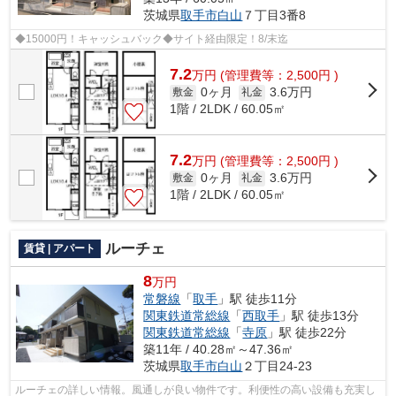
茨城県
取手市
白山
７丁目3番8
◆15000円！キャッシュバック◆サイト経由限定！8/末迄
7.2
万
円
(管理費等：2,500円 )
0ヶ月
3.6万円
敷金
礼金
1階 / 2LDK / 60.05㎡
7.2
万
円
(管理費等：2,500円 )
0ヶ月
3.6万円
敷金
礼金
1階 / 2LDK / 60.05㎡
ルーチェ
賃貸 | アパート
8
万円
常磐線
「
取手
」駅 徒歩11分
関東鉄道常総線
「
西取手
」駅 徒歩13分
関東鉄道常総線
「
寺原
」駅 徒歩22分
築11年 / 40.28㎡～47.36㎡
茨城県
取手市
白山
２丁目24-23
ルーチェの詳しい情報。風通しが良い物件です。利便性の高い設備も充実し