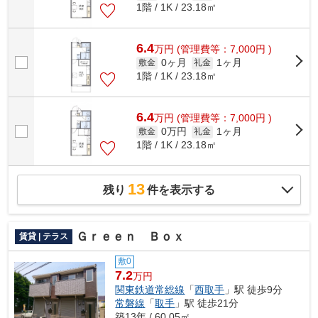
1階 / 1K / 23.18㎡
6.4
万
円
(管理費等：7,000円 )
0ヶ月
1ヶ月
敷金
礼金
1階 / 1K / 23.18㎡
6.4
万
円
(管理費等：7,000円 )
0万円
1ヶ月
敷金
礼金
1階 / 1K / 23.18㎡
13
残り
件を表示する
Ｇｒｅｅｎ Ｂｏｘ
賃貸 | テラス
敷0
7.2
万円
関東鉄道常総線
「
西取手
」駅 徒歩9分
常磐線
「
取手
」駅 徒歩21分
築13年 / 60.05㎡