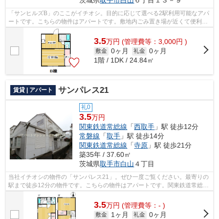
「サンヒルズB」のここがイチオシ。目的に応じて選べる2駅利用可能なアパ
ートです。こちらの物件はアパートです。敷地内ごみ置き場が近くて便利。
こだわりたい条件などがあれば、0297-...
3.5
万
円
(管理費等：3,000円 )
0ヶ月
0ヶ月
敷金
礼金
1階 / 1DK / 24.84㎡
サンパレス21
賃貸 | アパート
礼0
3.5
万円
関東鉄道常総線
「
西取手
」駅 徒歩12分
常磐線
「
取手
」駅 徒歩14分
関東鉄道常総線
「
寺原
」駅 徒歩21分
築35年 / 37.60㎡
茨城県
取手市
白山
４丁目
当社イチオシの物件の「サンパレス21」。ぜひ一度ご覧ください。最寄りの
駅まで徒歩12分の物件です。こちらの物件はアパートです。関東鉄道常総線
西取手近くで快適な住環境をお求めな...
3.5
万
円
(管理費等：- )
1ヶ月
0ヶ月
敷金
礼金