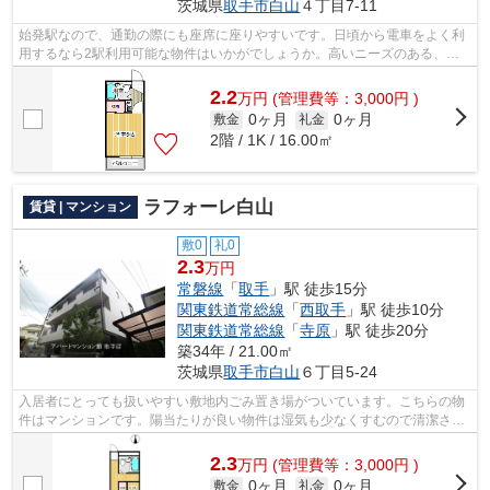
茨城県
取手市
白山
４丁目7-11
始発駅なので、通勤の際にも座席に座りやすいです。日頃から電車をよく利
用するなら2駅利用可能な物件はいかがでしょうか。高いニーズのある、駅
徒歩10分の物件です。移動距離が短くて...
2.2
万
円
(管理費等：3,000円 )
0ヶ月
0ヶ月
敷金
礼金
2階 / 1K / 16.00㎡
ラフォーレ白山
賃貸 | マンション
敷0
礼0
2.3
万円
常磐線
「
取手
」駅 徒歩15分
関東鉄道常総線
「
西取手
」駅 徒歩10分
関東鉄道常総線
「
寺原
」駅 徒歩20分
築34年 / 21.00㎡
茨城県
取手市
白山
６丁目5-24
入居者にとっても扱いやすい敷地内ごみ置き場がついています。こちらの物
件はマンションです。陽当たりが良い物件は湿気も少なくすむので清潔さを
保てます。2駅利用可能な利便性の高い...
2.3
万
円
(管理費等：3,000円 )
0ヶ月
0ヶ月
敷金
礼金