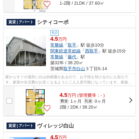
1-2階 / 2LDK / 37.60㎡
シティコーポ
賃貸 | アパート
礼0
4.5
万円
常磐線
「
取手
」駅 徒歩10分
関東鉄道常総線
「
西取手
」駅 徒歩15分
常磐線
「
藤代
」駅
築32年 / 38.20㎡
茨城県
取手市
白山
３丁目5-14
家からすぐの場所に白山幼稚園があるので、お子様を預けるのにも安心で
す。家賃や生活費がお安くなるように二人入居可能になっています。家族の
時間を大事にしたい方にオススメの2DKの...
4.5
万
円
(管理費等：- )
1ヶ月
0ヶ月
敷金
礼金
2階 / 2DK / 38.20㎡
ヴィレッジ白山
賃貸 | アパート
4.5
万円