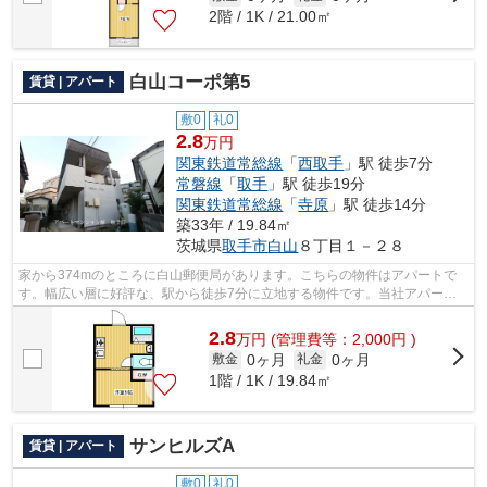
2階 / 1K / 21.00㎡
白山コーポ第5
賃貸 | アパート
敷0
礼0
2.8
万円
関東鉄道常総線
「
西取手
」駅 徒歩7分
常磐線
「
取手
」駅 徒歩19分
関東鉄道常総線
「
寺原
」駅 徒歩14分
築33年 / 19.84㎡
茨城県
取手市
白山
８丁目１－２８
家から374mのところに白山郵便局があります。こちらの物件はアパートで
す。幅広い層に好評な、駅から徒歩7分に立地する物件です。当社アパート
マンション館 取手店があなた様にお届け...
2.8
万
円
(管理費等：2,000円 )
0ヶ月
0ヶ月
敷金
礼金
1階 / 1K / 19.84㎡
サンヒルズA
賃貸 | アパート
敷0
礼0