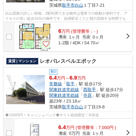
茨城県
取手市
白山
１丁目7-21
白山貸家の詳しい情報。2駅利用できる物件は電車での移動が便利です。ア
クセスの良い徒歩10分の物件です。始発駅近くだと朝の混雑する時間でも電
車に座りやすいです。物件選びの際は条...
6
万
円
(管理費等：- )
1ヶ月
0ヶ月
敷金
礼金
1-2階 / 4DK / 54.70㎡
レオパレスベルエポック
賃貸 | マンション
敷0
6.4
6.9
万円～
万円
常磐線
「
取手
」駅 徒歩17分
関東鉄道常総線
「
西取手
」駅 徒歩17分
関東鉄道常総線
「
寺原
」駅 徒歩20分
築23年 / 23.18㎡
茨城県
取手市
白山
２丁目19-8
◆15000円！キャッシュバック◆サイト経由限定！8/末迄
6.4
万
円
(管理費等：7,000円 )
0万円
1ヶ月
敷金
礼金