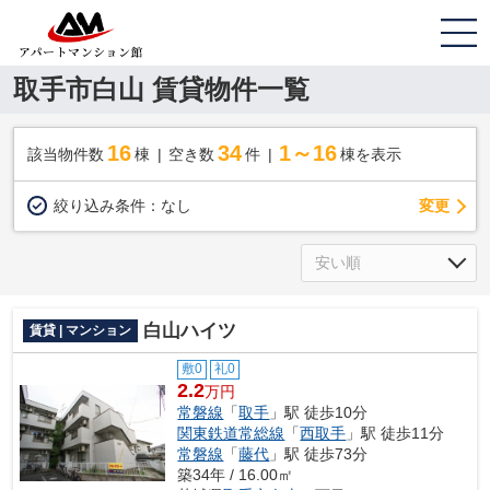
取手市白山 賃貸物件一覧
16
34
1～16
該当物件数
棟
空き数
件
棟を表示
変更
絞り込み条件：
なし
白山ハイツ
賃貸 | マンション
敷0
礼0
2.2
万円
常磐線
「
取手
」駅 徒歩10分
関東鉄道常総線
「
西取手
」駅 徒歩11分
常磐線
「
藤代
」駅 徒歩73分
築34年 / 16.00㎡