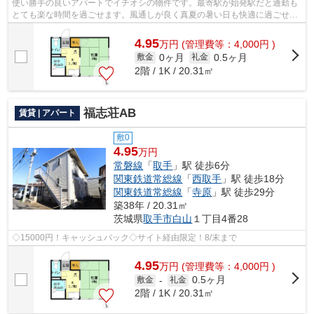
使い勝手の良いアパートでイチオシの物件です。最寄駅が始発駅だと通勤も
とても楽な時間を過ごせます。風通しが良く真夏の暑い日も快適に過ごせる
物件です。1フロア2住戸の、プライバ...
4.95
万
円
(管理費等：4,000円 )
0ヶ月
0.5ヶ月
敷金
礼金
2階 / 1K / 20.31㎡
福志荘AB
賃貸 | アパート
敷0
4.95
万円
常磐線
「
取手
」駅 徒歩6分
関東鉄道常総線
「
西取手
」駅 徒歩18分
関東鉄道常総線
「
寺原
」駅 徒歩29分
築38年 / 20.31㎡
茨城県
取手市
白山
１丁目4番28
◇15000円！キャッシュバック◇サイト経由限定！8/末まで
4.95
万
円
(管理費等：4,000円 )
0.5ヶ月
敷金
-
礼金
2階 / 1K / 20.31㎡