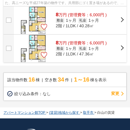
た、高ニーズな平成27年築の物件です。共用部にゴミ置き場があるので、外
部の人にごみを見られたり持っていか...
8
万
円
(管理費等：6,000円 )
1ヶ月
1ヶ月
敷金
礼金
2階 / 1LDK / 40.28㎡
8
万
円
(管理費等：6,000円 )
1ヶ月
1ヶ月
敷金
礼金
2階 / 1LDK / 47.36㎡
16
34
1～16
該当物件数
棟
空き数
件
棟を表示
変更
絞り込み条件：
なし
アパートマンション館TOP
>
(賃貸)地域から探す
>
取手市
>
白山の賃貸