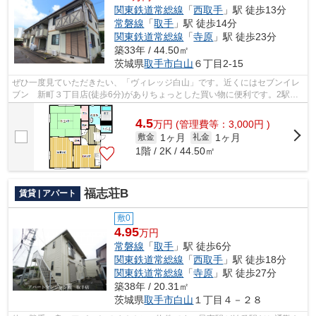
関東鉄道常総線
「
西取手
」駅 徒歩13分
常磐線
「
取手
」駅 徒歩14分
関東鉄道常総線
「
寺原
」駅 徒歩23分
築33年 / 44.50㎡
茨城県
取手市
白山
６丁目2-15
ぜひ一度見ていただきたい、「ヴィレッジ白山」です。近くにはセブンイレ
ブン 新町３丁目店(徒歩6分)がありちょっとした買い物に便利です。2駅利
用可能なアクセスの良いアパートです...
4.5
万
円
(管理費等：3,000円 )
1ヶ月
1ヶ月
敷金
礼金
1階 / 2K / 44.50㎡
福志荘B
賃貸 | アパート
敷0
4.95
万円
常磐線
「
取手
」駅 徒歩6分
関東鉄道常総線
「
西取手
」駅 徒歩18分
関東鉄道常総線
「
寺原
」駅 徒歩27分
築38年 / 20.31㎡
茨城県
取手市
白山
１丁目４－２８