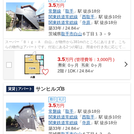
3.5
万円
常磐線
「
取手
」駅 徒歩18分
関東鉄道常総線
「
西取手
」駅 徒歩10分
関東鉄道常総線
「
寺原
」駅 徒歩18分
築33年 / 24.84㎡
茨城県
取手市
白山
６丁目１３－９
スーパー「Ｂｉｇ－Ａ 白山」が物件から381mのところにあります。こち
らの物件はアパートです。付近にある2つの駅は、用途や行き先に応じて使
い分けることができます。アパートマンシ...
3.5
万
円
(管理費等：3,000円 )
0ヶ月
0ヶ月
敷金
礼金
2階 / 1DK / 24.84㎡
サンヒルズB
賃貸 | アパート
敷0
礼0
3.5
万円
常磐線
「
取手
」駅 徒歩18分
関東鉄道常総線
「
西取手
」駅 徒歩10分
関東鉄道常総線
「
寺原
」駅 徒歩18分
築33年 / 24.84㎡
茨城県
取手市
白山
６丁目１３－９