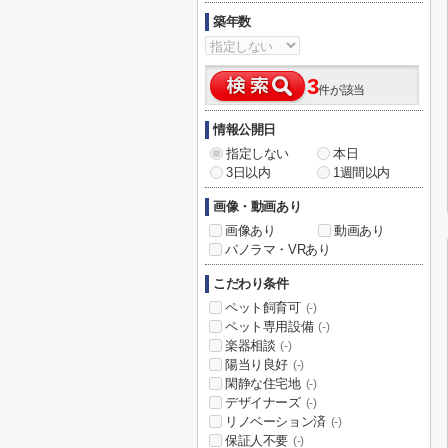
築年数
3
件が該当
情報公開日
指定しない
本日
3日以内
1週間以内
画像・動画あり
画像あり
動画あり
パノラマ・VRあり
こだわり条件
ペット飼育可
(-)
ペット専用設備
(-)
楽器相談
(-)
陽当り良好
(-)
閑静な住宅地
(-)
デザイナーズ
(-)
リノベーション済
(-)
保証人不要
(-)