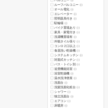
バルコニー
(-)
ルーフバルコニー
(-)
オール電化
(-)
エレベーター
(-)
照明器具付き
(-)
駐輪場
(-)
バイク置場あり
(-)
家具・家電付き
(-)
洗濯機置場有
(-)
外観タイル張り
(-)
コンロ２口以上
(-)
食器洗い乾燥機
(-)
システムキッチン
(-)
対面式キッチン
(-)
バス・トイレ別
(-)
追焚機能浴室
(-)
浴室乾燥機
(-)
温水洗浄便座
(-)
洗面台
(-)
洗髪洗面化粧台
(-)
シャワー
(-)
独立洗面台
(-)
エアコン
(-)
床暖房
(-)