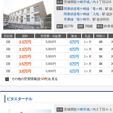
茨城県
龍ケ崎市
城ノ内
３丁目12-6
住所
交通
関東鉄道竜ケ崎線
「
竜ヶ崎
」駅 徒
関東鉄道竜ケ崎線
「
入地
」駅 徒歩
常磐線
「
龍ケ崎市
」駅 徒歩92分
築27年
2階建
鉄骨
築年
階数
構造
所在階
賃料
管理費・共益費
敷金
礼金
間取り
3.3
万円
0万円
1階
5,000円
1ヶ月
1K
2
3.3
万円
0万円
1階
5,000円
1ヶ月
1K
2
3.5
万円
0万円
1階
5,000円
1ヶ月
1K
2
3.5
万円
0万円
1階
5,000円
1ヶ月
1K
2
3.8
万円
0万円
1階
5,000円
1ヶ月
1K
2
その他の空室情報(全
10
件)を見る
+
ビタエターナル
茨城県
龍ケ崎市
城ノ内
２丁目４-１
住所