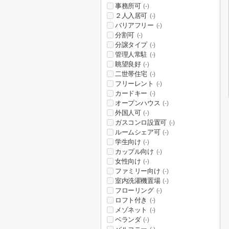
事務所可
(-)
２人入居可
(-)
バリアフリー
(-)
分割可
(-)
分譲タイプ
(-)
管理人常駐
(-)
眺望良好
(-)
二世帯住宅
(-)
フリーレント
(-)
カードキー
(-)
オープンハウス
(-)
外国人可
(-)
ガスコンロ設置可
(-)
ルームシェア可
(-)
学生向け
(-)
カップル向け
(-)
女性向け
(-)
ファミリー向け
(-)
室内洗濯機置場
(-)
フローリング
(-)
ロフト付き
(-)
メゾネット
(-)
ベランダ
(-)