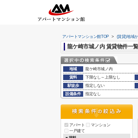
アパートマンション館TOP
>
(賃貸)地域
龍ケ崎市城ノ内 賃貸物件一
地域
龍ケ崎市城ノ内
賃料
下限なし～上限なし
駅徒歩
指定しない
設備条件
指定なし
アパート
マンション
一戸建て
▼賃料