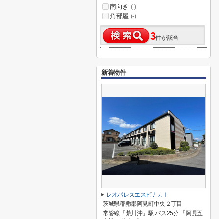
南向き
(-)
角部屋
(-)
3
件が該当
新着物件
レオパレスエスピナカⅠ
茨城県稲敷郡阿見町中央２丁目
常磐線「荒川沖」駅 バス25分 「阿見五