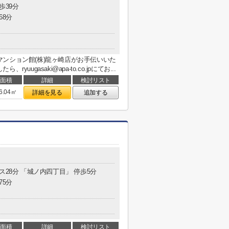
歩39分
68分
ンション館(株)龍ヶ崎店がお手伝いいた
ugasaki@apa-to.co.jpにてお...
面積
詳細
検討リスト
6.04㎡
詳細を見る
追加する
ス28分 「城ノ内四丁目」 停歩5分
75分
面積
詳細
検討リスト