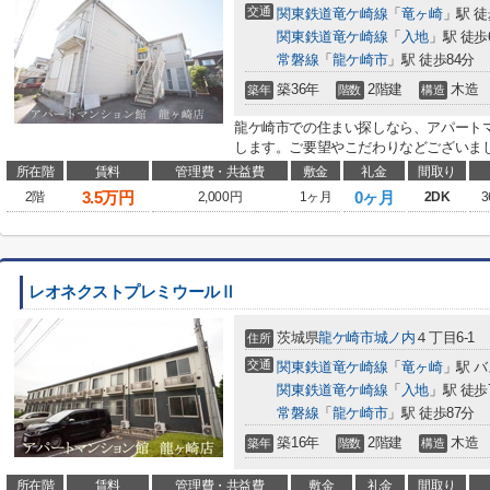
交通
関東鉄道竜ケ崎線
「
竜ヶ崎
」駅 徒
関東鉄道竜ケ崎線
「
入地
」駅 徒歩
常磐線
「
龍ケ崎市
」駅 徒歩84分
築36年
2階建
木造
築年
階数
構造
龍ケ崎市での住まい探しなら、アパートマ
します。ご要望やこだわりなどございましたら、ryu
所在階
賃料
管理費・共益費
敷金
礼金
間取り
3.5
万円
0ヶ月
2階
2,000円
1ヶ月
2DK
3
レオネクストプレミウールⅡ
茨城県
龍ケ崎市
城ノ内
４丁目6-1
住所
交通
関東鉄道竜ケ崎線
「
竜ヶ崎
」駅 バ
関東鉄道竜ケ崎線
「
入地
」駅 徒歩
常磐線
「
龍ケ崎市
」駅 徒歩87分
築16年
2階建
木造
築年
階数
構造
所在階
賃料
管理費・共益費
敷金
礼金
間取り