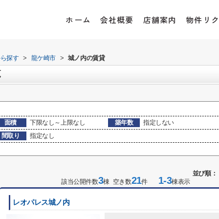
ホーム
会社概要
店舗案内
物件リ
から探す
>
龍ケ崎市
>
城ノ内の賃貸
覧
面積
下限なし～上限なし
築年数
指定しない
間取り
指定なし
並び順：
3
21
1-3
該当公開件数
棟 空き数
件
棟表示
レオパレス城ノ内