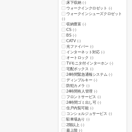
床下収納
(-)
ウォークインクロゼット
(-)
ウォークインシューズクロゼット
(-)
収納豊富
(-)
CS
(-)
BS
(-)
CATV
(-)
光ファイバー
(-)
インターネット対応
(-)
オートロック
(-)
TVモニタ付インターホン
(-)
宅配ボックス
(-)
24時間緊急通報システム
(-)
ディンプルキー
(-)
防犯カメラ
(-)
24時間有人管理
(-)
フロントサービス
(-)
24時間ゴミ出し可
(-)
住戸内覧可能
(-)
コンシェルジュサービス
(-)
駐車場あり
(-)
2階以上
(-)
最上階
(-)